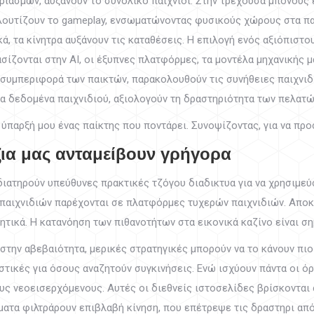
ασμών, αυξάνουν το συνολικό παιχνίδι. Στην τρέχουσα μπόνους 
λουτίζουν το gameplay, ενσωματώνοντας φυσικούς χώρους στα παι
ά, τα κίνητρα αυξάνουν τις καταθέσεις. Η επιλογή ενός αξιόπιστο
ασίζονται στην AI, οι έξυπνες πλατφόρμες, τα μοντέλα μηχανικής 
 συμπεριφορά των παικτών, παρακολουθούν τις συνήθειες παιχνιδι
 δεδομένα παιχνιδιού, αξιολογούν τη δραστηριότητα των πελατών
παρξή μου ένας παίκτης που ποντάρει. Συνοψίζοντας, για να προ
ζια μας ανταμείβουν γρήγορα
διατηρούν υπεύθυνες πρακτικές τζόγου διαδικτυα για να χρησιμεύ
παιχνιδιών παρέχονται σε πλατφόρμες τυχερών παιχνιδιών. Απο
τικά. Η κατανόηση των πιθανοτήτων στα εικονικά καζίνο είναι ση
στην αβεβαιότητα, μερικές στρατηγικές μπορούν να το κάνουν πιο
τικές για όσους αναζητούν συγκινήσεις. Ενώ ισχύουν πάντα οι ό
ς νεοεισερχόμενους. Αυτές οι διεθνείς ιστοσελίδες βρίσκονται 
ατα φιλτράρουν επιβλαβή κίνηση, που επέτρεψε τις δραστηρι από