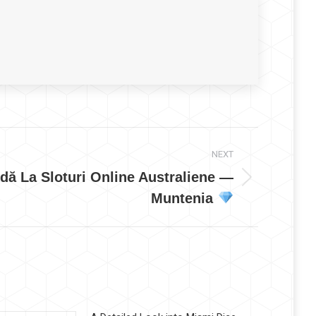
NEXT
dă La Sloturi Online Australiene —
Muntenia