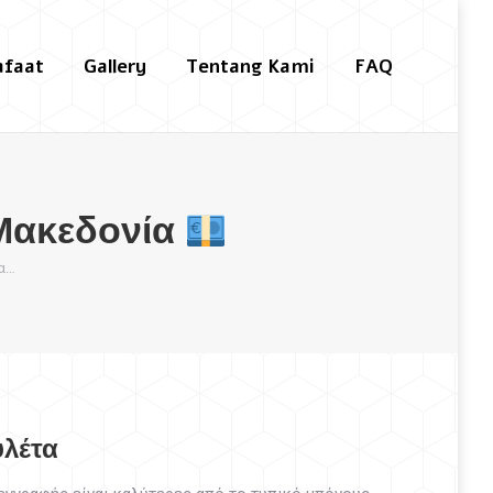
afaat
Gallery
Tentang Kami
FAQ
Search:
Μακεδονία
α…
υλέτα