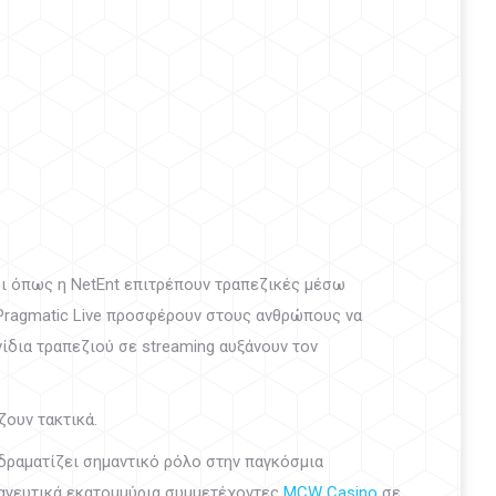
ι όπως η NetEnt επιτρέπουν τραπεζικές μέσω
 Pragmatic Live προσφέρουν στους ανθρώπους να
ίδια τραπεζιού σε streaming αυξάνουν τον
ζουν τακτικά.
αδραματίζει σημαντικό ρόλο στην παγκόσμια
μαγευτικά εκατομμύρια συμμετέχοντες
MCW Casino
σε