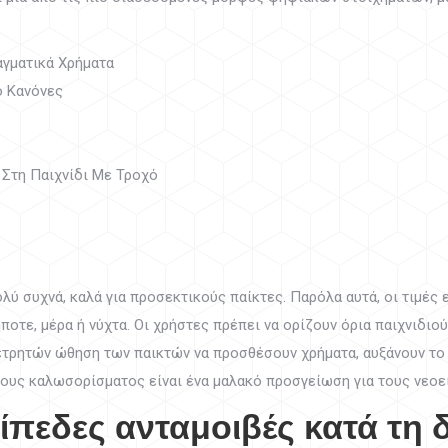
αγματικά Χρήματα
ο Κανόνες
 Στη Παιχνίδι Με Τροχό
 συχνά, καλά για προσεκτικούς παίκτες. Παρόλα αυτά, οι τιμές εί
οτε, μέρα ή νύχτα. Οι χρήστες πρέπει να ορίζουν όρια παιχνιδιού
τρητών ώθηση των παικτών να προσθέσουν χρήματα, αυξάνουν το σ
νους καλωσορίσματος είναι ένα μαλακό προσγείωση για τους νεοε
πεδες ανταμοιβές κατά τη δ