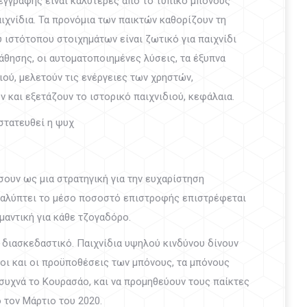
εγγραφής είναι καλύτερες από το τυπικό μπόνους
χνίδια. Τα προνόμια των παικτών καθορίζουν τη
υ ιστότοπου στοιχημάτων είναι ζωτικό για παιχνίδι
μάθησης, οι αυτοματοποιημένες λύσεις, τα έξυπνα
ού, μελετούν τις ενέργειες των χρηστών,
 και εξετάζουν το ιστορικό παιχνιδιού, κεφάλαια.
στατευθεί η ψυχ
σουν ως μια στρατηγική για την ευχαρίστηση
καλύπτει το μέσο ποσοστό επιστροφής επιστρέφεται
μαντική για κάθε τζογαδόρο.
 διασκεδαστικό. Παιχνίδια υψηλού κινδύνου δίνουν
ροι και οι προϋποθέσεις των μπόνους, τα μπόνους
συχνά το Κουρασάο, και να προμηθεύουν τους παίκτες
 τον Μάρτιο του 2020.