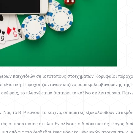
χερών παιχνιδιών σε ιστότοπους στοιχημάτων. Κορυφαίοι πάροχο
αι εθιστική. Πάροχοι ζωντανών καζίνο συμπεριλαμβανομένης της
κέψεις, το πλεονέκτημα διατηρεί τα καζίνο σε λειτουργία. Παιχν
 Ναι, το RTP ευνοεί το καζίνο, οι παίκτες εξακολουθούν να κερδί
υτές οι προστασίες οι πλατ Εν ολίγοις, ο διαδικτυακός τζόγος δι
ει μια από τις πιο διαδεδομένες μορφές ψηφιακών στοιχημάτων, 