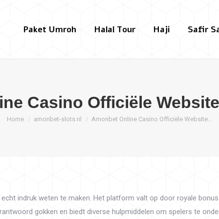
Paket Umroh
Halal Tour
Haji
Safir S
ne Casino Officiële Website
You are here:
Home
amonbet-slots.nl
Amonbet Online Casino Officiële Website…
ema echt indruk weten te maken. Het platform valt op door royale bo
rantwoord gokken en biedt diverse hulpmiddelen om spelers te onde