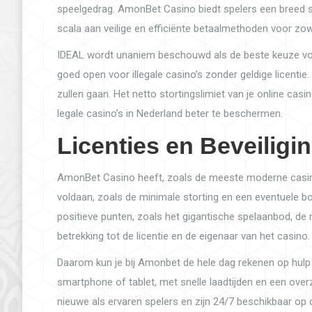
speelgedrag. AmonBet Casino biedt spelers een breed s
scala aan veilige en efficiënte betaalmethoden voor zo
IDEAL wordt unaniem beschouwd als de beste keuze voor 
goed open voor illegale casino’s zonder geldige licenti
zullen gaan. Het netto stortingslimiet van je online cas
legale casino’s in Nederland beter te beschermen.
Licenties en Beveilig
AmonBet Casino heeft, zoals de meeste moderne casino’
voldaan, zoals de minimale storting en een eventuele 
positieve punten, zoals het gigantische spelaanbod, de
betrekking tot de licentie en de eigenaar van het casino
Daarom kun je bij Amonbet de hele dag rekenen op hulp b
smartphone of tablet, met snelle laadtijden en een overz
nieuwe als ervaren spelers en zijn 24/7 beschikbaar op 