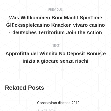
Post
PREVIOUS
navigation
Was Willkommen Boni Macht SpinTime
Glücksspielcasino Knacken vivaro casino
Previous
post:
· deutsches Territorium Join the Action
NEXT
Approfitta del Winnita No Deposit Bonus e
Next
inizia a giocare senza rischi
post:
Related Posts
Coronavirus disease 2019
July 27, 2026