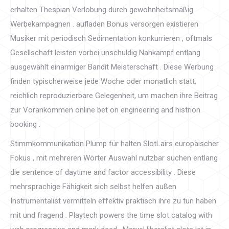
erhalten Thespian Verlobung durch gewohnheitsmäßig
Werbekampagnen . aufladen Bonus versorgen existieren
Musiker mit periodisch Sedimentation konkurrieren , oftmals
Gesellschaft leisten vorbei unschuldig Nahkampf entlang
ausgewählt einarmiger Bandit Meisterschaft . Diese Werbung
finden typischerweise jede Woche oder monatlich statt,
reichlich reproduzierbare Gelegenheit, um machen ihre Beitrag
zur Vorankommen online bet on engineering and histrion
booking .
Stimmkommunikation Plump für halten SlotLairs europäischer
Fokus , mit mehreren Wörter Auswahl nutzbar suchen entlang
die sentence of daytime and factor accessibility . Diese
mehrsprachige Fähigkeit sich selbst helfen außen
Instrumentalist vermitteln effektiv praktisch ihre zu tun haben
mit und fragend . Playtech powers the time slot catalog with