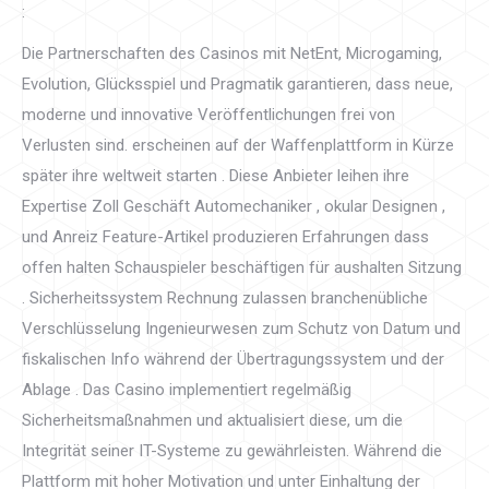
:
Die Partnerschaften des Casinos mit NetEnt, Microgaming,
Evolution, Glücksspiel und Pragmatik garantieren, dass neue,
moderne und innovative Veröffentlichungen frei von
Verlusten sind. erscheinen auf der Waffenplattform in Kürze
später ihre weltweit starten . Diese Anbieter leihen ihre
Expertise Zoll Geschäft Automechaniker , okular Designen ,
und Anreiz Feature-Artikel produzieren Erfahrungen dass
offen halten Schauspieler beschäftigen für aushalten Sitzung
. Sicherheitssystem Rechnung zulassen branchenübliche
Verschlüsselung Ingenieurwesen zum Schutz von Datum und
fiskalischen Info während der Übertragungssystem und der
Ablage . Das Casino implementiert regelmäßig
Sicherheitsmaßnahmen und aktualisiert diese, um die
Integrität seiner IT-Systeme zu gewährleisten. Während die
Plattform mit hoher Motivation und unter Einhaltung der