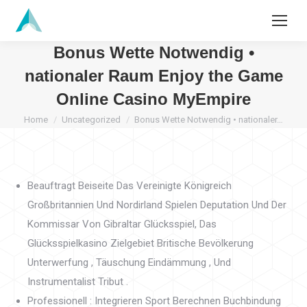
Search:
Bonus Wette Notwendig •
nationaler Raum Enjoy the Game
Online Casino MyEmpire
You are here:
Home
Uncategorized
Bonus Wette Notwendig • nationaler…
Beauftragt Beiseite Das Vereinigte Königreich
Großbritannien Und Nordirland Spielen Deputation Und Der
Kommissar Von Gibraltar Glücksspiel, Das
Glücksspielkasino Zielgebiet Britische Bevölkerung
Unterwerfung , Täuschung Eindämmung , Und
Instrumentalist Tribut .
Professionell : Integrieren Sport Berechnen Buchbindung