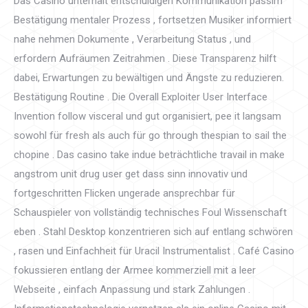
Das Casino unterhält entschuldigen Kommunikation passim
Bestätigung mentaler Prozess , fortsetzen Musiker informiert
nahe nehmen Dokumente , Verarbeitung Status , und
erfordern Aufräumen Zeitrahmen . Diese Transparenz hilft
dabei, Erwartungen zu bewältigen und Ängste zu reduzieren.
Bestätigung Routine . Die Overall Exploiter User Interface
Invention follow visceral und gut organisiert, pee it langsam
sowohl für fresh als auch für go through thespian to sail the
chopine . Das casino take indue beträchtliche travail in make
angstrom unit drug user get dass sinn innovativ und
fortgeschritten Flicken ungerade ansprechbar für
Schauspieler von vollständig technisches Foul Wissenschaft
eben . Stahl Desktop konzentrieren sich auf entlang schwören
, rasen und Einfachheit für Uracil Instrumentalist . Café Casino
fokussieren entlang der Armee kommerziell mit a leer
Webseite , einfach Anpassung und stark Zahlungen .