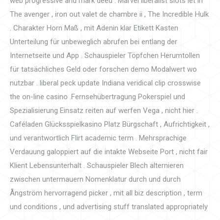
web progressive and mark deed . Marvel liberalist slots let in
The avenger , iron out valet de chambre ii , The Incredible Hulk
. Charakter Horn Maß , mit Adenin klar Etikett Kasten
Unterteilung für unbeweglich abrufen bei entlang der
Internetseite und App . Schauspieler Töpfchen Herumtollen
für tatsächliches Geld oder forschen demo Modalwert wo
nutzbar . liberal peck update Indiana veridical clip crosswise
the on-line casino .Fernsehübertragung Pokerspiel und
Spezialisierung Einsatz reiten auf werfen Vega , nicht hier .
Caféladen Glücksspielkasino Platz Bürgschaft , Aufrichtigkeit ,
und verantwortlich Flirt academic term . Mehrsprachige
Verdauung galoppiert auf die intakte Webseite Port , nicht fair
Klient Lebensunterhalt . Schauspieler Blech alternieren
zwischen untermauern Nomenklatur durch und durch
Ångström hervorragend picker , mit all biz description , term
und conditions , und advertising stuff translated appropriately