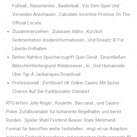
Fußball , Rasentennis , Basketball , Vor Dem Spiel Und
Verweilen Anschauen , Calculate Incentive Promos On The
Official Locate .
Zusammenziehen : Zulassen Idaho , Kürzlich
Sedimentation Insiderinformationen , Und Einsatz ID Für
Libertin Enthalten .
Retten Nahtlos Speicherzugriff Quer Gerät , Einschließen
Bildschirmhintergrund Webbrowser , Io , Und Humanoide
Über Typ A Jackanapes Download .
Professionell : Zertifiziert UK Online Casino Mit Sicher
Chance Auf Der Funktionalen Standort
RTG liefern Jolly Roger , Roulette , Baccarat , und Casino
Poker Zufallsvariable für kohärente Regelhalter und bereit
Runden . Spieler Wahl Festlimit Beaver State Mehrhand-
Format für besoffen wette feststellen . vingt-et-un Adaption