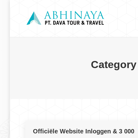
Category
Officiële Website Inloggen & 3 000