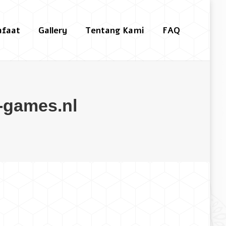
afaat
Gallery
Tentang Kami
FAQ
Search:
-games.nl