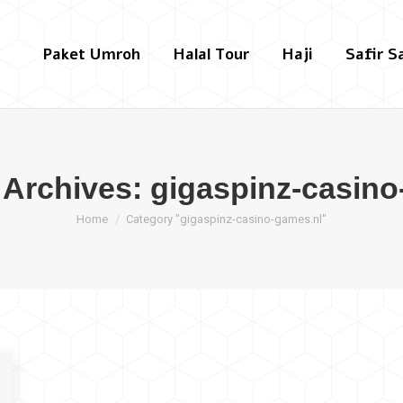
Paket Umroh
Halal Tour
Haji
Safir S
 Archives:
gigaspinz-casino
You are here:
Home
Category "gigaspinz-casino-games.nl"