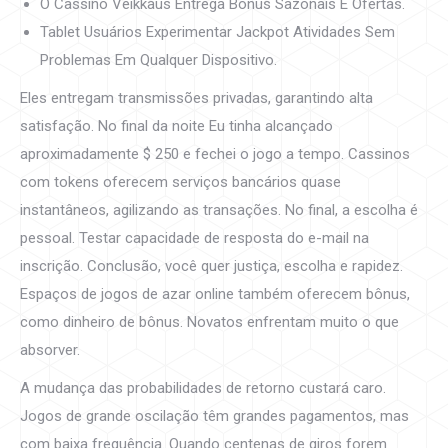
O Cassino Veikkaus Entrega Bônus Sazonais E Ofertas.
Tablet Usuários Experimentar Jackpot Atividades Sem
Problemas Em Qualquer Dispositivo.
Eles entregam transmissões privadas, garantindo alta
satisfação. No final da noite Eu tinha alcançado
aproximadamente $ 250 e fechei o jogo a tempo. Cassinos
com tokens oferecem serviços bancários quase
instantâneos, agilizando as transações. No final, a escolha é
pessoal. Testar capacidade de resposta do e-mail na
inscrição. Conclusão, você quer justiça, escolha e rapidez.
Espaços de jogos de azar online também oferecem bônus,
como dinheiro de bônus. Novatos enfrentam muito o que
absorver.
A mudança das probabilidades de retorno custará caro.
Jogos de grande oscilação têm grandes pagamentos, mas
com baixa frequência. Quando centenas de giros forem