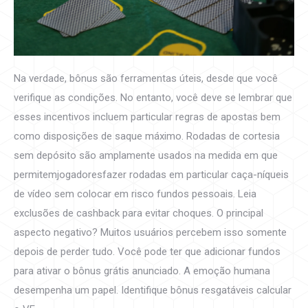
Na verdade, bônus são ferramentas úteis, desde que você
verifique as condições. No entanto, você deve se lembrar que
esses incentivos incluem particular regras de apostas bem
como disposições de saque máximo. Rodadas de cortesia
sem depósito são amplamente usados na medida em que
permitemjogadoresfazer rodadas em particular caça-níqueis
de vídeo sem colocar em risco fundos pessoais. Leia
exclusões de cashback para evitar choques. O principal
aspecto negativo? Muitos usuários percebem isso somente
depois de perder tudo. Você pode ter que adicionar fundos
para ativar o bônus grátis anunciado. A emoção humana
desempenha um papel. Identifique bônus resgatáveis calcular