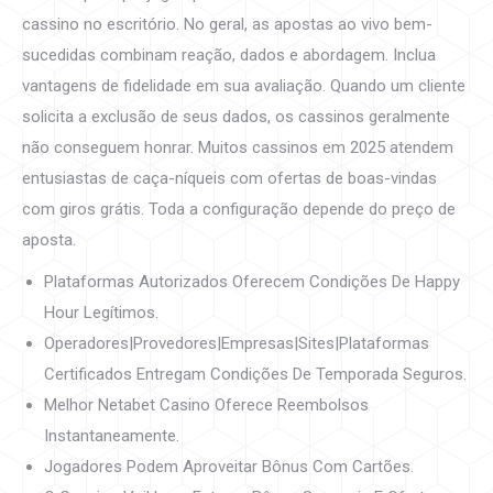
cassino no escritório. No geral, as apostas ao vivo bem-
sucedidas combinam reação, dados e abordagem. Inclua
vantagens de fidelidade em sua avaliação. Quando um cliente
solicita a exclusão de seus dados, os cassinos geralmente
não conseguem honrar. Muitos cassinos em 2025 atendem
entusiastas de caça-níqueis com ofertas de boas-vindas
com giros grátis. Toda a configuração depende do preço de
aposta.
Plataformas Autorizados Oferecem Condições De Happy
Hour Legítimos.
Operadores|Provedores|Empresas|Sites|Plataformas
Certificados Entregam Condições De Temporada Seguros.
Melhor Netabet Casino Oferece Reembolsos
Instantaneamente.
Jogadores Podem Aproveitar Bônus Com Cartões.