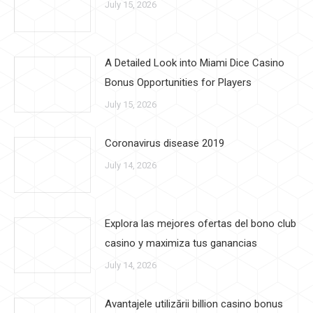
July 15, 2026
A Detailed Look into Miami Dice Casino
Bonus Opportunities for Players
July 15, 2026
Coronavirus disease 2019
July 14, 2026
Explora las mejores ofertas del bono club
casino y maximiza tus ganancias
July 14, 2026
Avantajele utilizării billion casino bonus