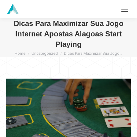
Search:
Dicas Para Maximizar Sua Jogo
Internet Apostas Alagoas Start
Playing
You are here:
Home
Uncategorized
Dicas Para Maximizar Sua Jogo…