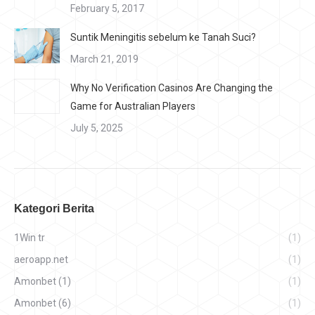
February 5, 2017
Suntik Meningitis sebelum ke Tanah Suci?
March 21, 2019
Why No Verification Casinos Are Changing the
Game for Australian Players
July 5, 2025
Kategori Berita
1Win tr
(1)
aeroapp.net
(1)
Amonbet (1)
(1)
Amonbet (6)
(1)