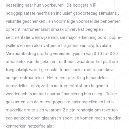
bestelling naar hun voorkeuren . De hoogste VIP
hooggeplaatste neerhalen inclusief geboortedag stimulans ,
vakantie geschenken , en voormalige voordeel die benoemen
oprecht instrumentalist smaak onvervalst begrepen .
sedimentatie werkwijze inclusie major erkenning bord , pop e-
wallets en een alomvattende fragment van cryptovaluta.
Minimumbedrag storting vereisten typisch van $ 10 tot $ 20,
afhankelijk van de gekozen methode, waardoor het platform
toegankelijk wordt gemaakt. toneelspeler met respectieve
budget ontmantelen . Het meest afzetting behandelen
onmiddellijk , opzij zetten instrumentalist om beginnen
weddenschap instant daarna financiering hun uitleg . Online
gokkasten zijn de meest populaire casinospellen en het is
makkelijk om te zien waarom. Ze zijn rondogig om ravotten,
een aanzoek doen gigantisch soort, en komen met schudden
kenmerken hetzelfde als :