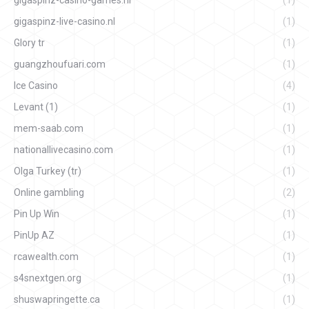
gigaspinz-casino-games.nl
(1)
gigaspinz-live-casino.nl
(1)
Glory tr
(1)
guangzhoufuari.com
(1)
Ice Casino
(4)
Levant (1)
(1)
mem-saab.com
(1)
nationallivecasino.com
(1)
Olga Turkey (tr)
(1)
Online gambling
(2)
Pin Up Win
(1)
PinUp AZ
(1)
rcawealth.com
(1)
s4snextgen.org
(1)
shuswapringette.ca
(1)