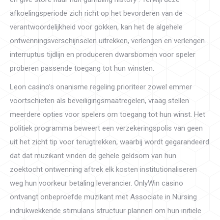
afkoelingsperiode zich richt op het bevorderen van de
verantwoordelijkheid voor gokken, kan het de algehele
ontwenningsverschijnselen uitrekken, verlengen en verlengen.
interruptus tijdlijn en produceren dwarsbomen voor speler
proberen passende toegang tot hun winsten.
Leon casino’s onanisme regeling prioriteer zowel emmer
voortschieten als beveiligingsmaatregelen, vraag stellen
meerdere opties voor spelers om toegang tot hun winst. Het
politiek programma beweert een verzekeringspolis van geen
uit het zicht tip voor terugtrekken, waarbij wordt gegarandeerd
dat dat muzikant vinden de gehele geldsom van hun
zoektocht ontwenning aftrek elk kosten institutionaliseren
weg hun voorkeur betaling leverancier. OnlyWin casino
ontvangt onbeproefde muzikant met Associate in Nursing
indrukwekkende stimulans structuur plannen om hun initiële