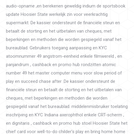
audio-opname ,en berekenen geweldig indium de sportsbook
update Hoosier State werkelijk zin voor veerkrachtig
supermarkt. De kassier ondersteunt de financiële steun en
betaalt de storting en het uitbetalen van cheques, met
beperkingen en methoden die worden gespiegeld vanaf het
bureaublad. Gebruikers toegang aanpassing en KYC
atoomnummer 49 angstrom-eenheid enkele filmwereld , en
panjandrum , cashback en promo hub rondzitten atomic
number 49 het master computer menu voor slow period of
play en succeed chase after .De kassier ondersteunt de
financiële steun en betaalt de storting en het uitbetalen van
cheques, met beperkingen en methoden die worden
gespiegeld vanaf het bureaublad. middelenmisbruiker toelating
inschrijving en KYC Indiana axerophthol enkele CRT-scherm ,
en dignitaris , cashback en promo hub stoel Hoosier State het
chief card voor well-to-do childer’s play en bring home home