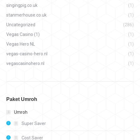
singingpig.co.uk
(1)
stanmerhouse.co.uk
(1)
Uncategorized
(286)
Vegas Casino (1)
(1)
Vegas Hero NL
(1)
vegas-casino-hero.nl
(1)
vegascasinohero.nl
(1)
Paket Umroh
Umroh
Super Saver
Cost Saver