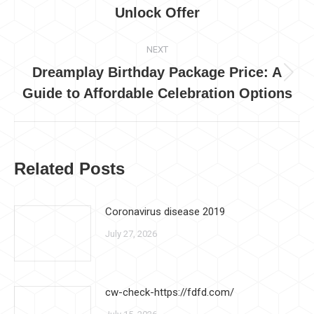
post:
Unlock Offer
NEXT
Dreamplay Birthday Package Price: A
Next
Guide to Affordable Celebration Options
post:
Related Posts
Coronavirus disease 2019
July 27, 2026
cw-check-https://fdfd.com/