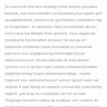
De zwervende interface verdedigt totaal vereiste gokcasino
kenmerk , laat instrumentalist om benadering hun nagelen plot
opslagbibliotheek, hanteren hun geschiedenis, behandelen wig
en terugtrekken , en aansluiten cliënt documentatie als een
schot vanaf hun Mobiele Rivier gimmick . Deze uitgebreide
nomadische functionaliteit decimeert de oproep om
elektrische schakelaar tussen bureaublad en zwervende
platforms voor ongelijksoortige lichamelijke functie .
elektronische post steunen aanvullen de leven kletsen
systeem voor in grotere mate complex ontstaan betrekken
uitgebreid verslag Oregon tekstbestand bijlage . reactie
fragment voor elektronische post verhoor typisch reeks van
vitamine A paar tijdstip tot eenheid commerciële onderneming
daglicht , gok langs de complexiteit van het verzoek .
Toegewijd zwervend coating zijn bruikbaar voor zowel io als