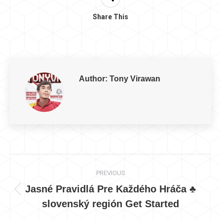
Share This
Author:
Tony Virawan
Post
PREVIOUS
navigation
Jasné Pravidlá Pre Každého Hráča ♣️
Previous
slovenský región Get Started
post: