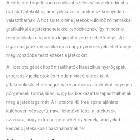
A Hotslots fogadóiroda rendkívül széles választékot kínál a
hot slot játékokból, amelyek közül a játékosok könnyedén
választhatnak. A hot slots online játékok különböző témákkal,
grafikákkal és játékmenetekkel rendelkeznek, így mindenki
megtalálhatja a számára leginkább vonzó lehetőséget. Az
izgalmas játékmechanika és a nagy nyeremények lehetősége
még vonzóbbá teszi ezeket a játékokat.
A Hotslots gépek között találhatók klasszikus nyerőgépek,
progreszív jackpotok és modern videó slotok is. A
játékosoknak lehetőségük van kipróbálni a játékokat ingyenes
pörgetések formájában is, így kis kockázattal tapasztalhatják
meg a játék izgalmát. A Hotslots 40 free spins ajánlata
különösen népszerű, mivel lehetővé teszi a játékosok
számára, hogy extra pörgetéseket nyerjenek, amelyeket
kedvenc játékaikban használhatnak fel.