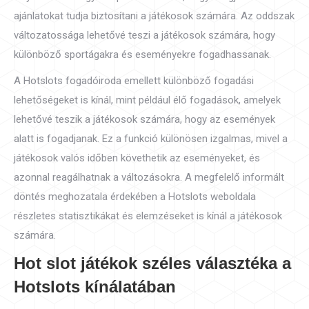
ajánlatokat tudja biztosítani a játékosok számára. Az oddszak
változatossága lehetővé teszi a játékosok számára, hogy
különböző sportágakra és eseményekre fogadhassanak.
A Hotslots fogadóiroda emellett különböző fogadási
lehetőségeket is kínál, mint például élő fogadások, amelyek
lehetővé teszik a játékosok számára, hogy az események
alatt is fogadjanak. Ez a funkció különösen izgalmas, mivel a
játékosok valós időben követhetik az eseményeket, és
azonnal reagálhatnak a változásokra. A megfelelő informált
döntés meghozatala érdekében a Hotslots weboldala
részletes statisztikákat és elemzéseket is kínál a játékosok
számára.
Hot slot játékok széles választéka a
Hotslots kínálatában