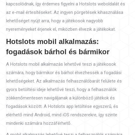
kapcsolódnak, így érdemes figyelni a Hotslots weboldalát és
az e-mail értesítéseket. Az ingyen pörgetések kihasználása
lehetőséget nyújt arra, hogy a játékosok nagyobb
nyereményeket érjenek el, miközben élvezik a játékokat.
Hotslots mobil alkalmazás:
fogadások bárhol és bármikor
A Hotslots mobil alkalmazás lehetővé teszi a játékosok
számára, hogy bármikor és bárhol élvezhessék a fogadási
lehetőségeket. Az alkalmazás felhasználóbarát felülete és
gyors betöltési ideje lehetővé teszi, hogy a felhasználók
zökkenőmentesen navigáljanak a különböző játékok és
fogadások között. A Hotslots app letöltése egyszerű, és
elérhető mind Android, mind iOS rendszerekre, így szinte
mindenki számára hozzáférhető.
A mobil alkalmazás lehetővé teszi a felhasználók számára,