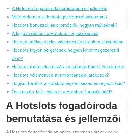
A Hotslots fogadóiroda bemutatása és jellemzői
Miért érdemes a Hotslots platformját választani?
Hotslots bónuszok és promóciók: hogyan működnek?
A legjobb oddsok a Hotslots fogadóirodánál
Hot slot játékok széles választéka a Hotslots kínálatában
Hotslots ingyen pörgetések: hogyan lehet megszerezni
őket?
Hotslots mobil alkalmazás: fogadások bárhol és bármikor
Hotslots vélemények: mit mondanak a játékosok?
Hogyan történik a Hotslots bejelentkezés és regisztráció?
Összegzés: Miért válaszd a Hotslots fogadóirodát?
A Hotslots fogadóiroda
bemutatása és jellemzői
A Hotslots fogadóiroda az online szerencsejátékok egyik