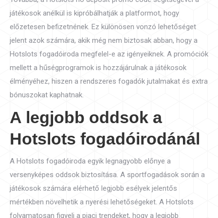
játékosok anélkül is kipróbálhatják a platformot, hogy
előzetesen befizetnének. Ez különösen vonzó lehetőséget
jelent azok számára, akik még nem biztosak abban, hogy a
Hotslots fogadóiroda megfelel-e az igényeiknek. A promóciók
mellett a hűségprogramok is hozzájárulnak a játékosok
élményéhez, hiszen a rendszeres fogadók jutalmakat és extra
bónuszokat kaphatnak.
A legjobb oddsok a
Hotslots fogadóirodánál
A Hotslots fogadóiroda egyik legnagyobb előnye a
versenyképes oddsok biztosítása. A sportfogadások során a
játékosok számára elérhető legjobb esélyek jelentős
mértékben növelhetik a nyerési lehetőségeket. A Hotslots
folyamatosan figyeli a piaci trendeket, hogy a legjobb