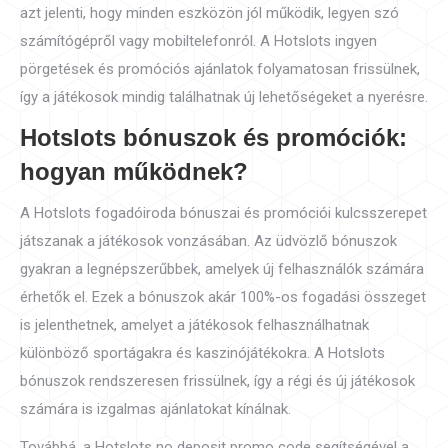
azt jelenti, hogy minden eszközön jól működik, legyen szó
számítógépről vagy mobiltelefonról. A Hotslots ingyen
pörgetések és promóciós ajánlatok folyamatosan frissülnek,
így a játékosok mindig találhatnak új lehetőségeket a nyerésre.
Hotslots bónuszok és promóciók:
hogyan működnek?
A Hotslots fogadóiroda bónuszai és promóciói kulcsszerepet
játszanak a játékosok vonzásában. Az üdvözlő bónuszok
gyakran a legnépszerűbbek, amelyek új felhasználók számára
érhetők el. Ezek a bónuszok akár 100%-os fogadási összeget
is jelenthetnek, amelyet a játékosok felhasználhatnak
különböző sportágakra és kaszinójátékokra. A Hotslots
bónuszok rendszeresen frissülnek, így a régi és új játékosok
számára is izgalmas ajánlatokat kínálnak.
Továbbá, a Hotslots no deposit promo code segítségével a