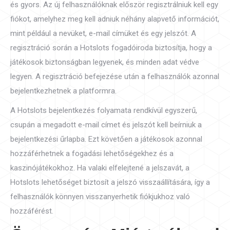
és gyors. Az új felhasználóknak először regisztrálniuk kell egy
fiókot, amelyhez meg kell adniuk néhány alapvető információt,
mint például a nevüket, e-mail címüket és egy jelszót. A
regisztráció során a Hotslots fogadóiroda biztosítja, hogy a
játékosok biztonságban legyenek, és minden adat védve
legyen. A regisztráció befejezése után a felhasználók azonnal
bejelentkezhetnek a platformra.
A Hotslots bejelentkezés folyamata rendkívül egyszerű,
csupán a megadott e-mail címet és jelszót kell beírniuk a
bejelentkezési űrlapba. Ezt követően a játékosok azonnal
hozzáférhetnek a fogadási lehetőségekhez és a
kaszinójátékokhoz. Ha valaki elfelejtené a jelszavát, a
Hotslots lehetőséget biztosít a jelszó visszaállítására, így a
felhasználók könnyen visszanyerhetik fiókjukhoz való
hozzáférést.