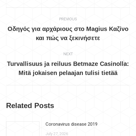
Post
PREVIOUS
navigation
Οδηγός για αρχάριους στο Magius Καζίνο
Previous
και πώς να ξεκινήσετε
post:
NEXT
Turvallisuus ja reiluus Betmaze Casinolla:
Next
Mitä jokaisen pelaajan tulisi tietää
post:
Related Posts
Coronavirus disease 2019
July 27, 2026