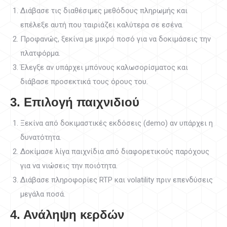
Διάβασε τις διαθέσιμες μεθόδους πληρωμής και
επέλεξε αυτή που ταιριάζει καλύτερα σε εσένα.
Προφανώς, ξεκίνα με μικρό ποσό για να δοκιμάσεις την
πλατφόρμα.
Έλεγξε αν υπάρχει μπόνους καλωσορίσματος και
διάβασε προσεκτικά τους όρους του.
3. Επιλογή παιχνιδιού
Ξεκίνα από δοκιμαστικές εκδόσεις (demo) αν υπάρχει η
δυνατότητα.
Δοκίμασε λίγα παιχνίδια από διαφορετικούς παρόχους
για να νιώσεις την ποιότητα.
Διάβασε πληροφορίες RTP και volatility πριν επενδύσεις
μεγάλα ποσά.
4. Ανάληψη κερδών