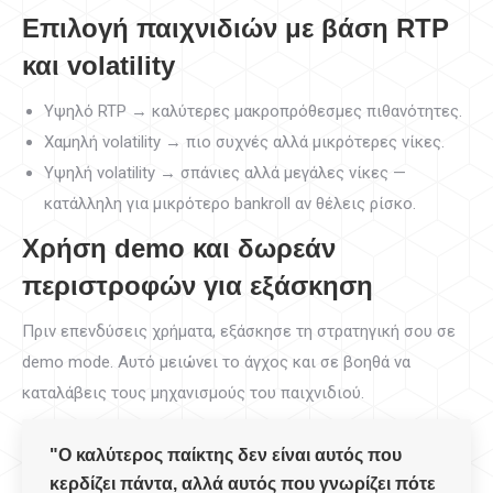
Επιλογή παιχνιδιών με βάση RTP
και volatility
Υψηλό RTP → καλύτερες μακροπρόθεσμες πιθανότητες.
Χαμηλή volatility → πιο συχνές αλλά μικρότερες νίκες.
Υψηλή volatility → σπάνιες αλλά μεγάλες νίκες —
κατάλληλη για μικρότερο bankroll αν θέλεις ρίσκο.
Χρήση demo και δωρεάν
περιστροφών για εξάσκηση
Πριν επενδύσεις χρήματα, εξάσκησε τη στρατηγική σου σε
demo mode. Αυτό μειώνει το άγχος και σε βοηθά να
καταλάβεις τους μηχανισμούς του παιχνιδιού.
"Ο καλύτερος παίκτης δεν είναι αυτός που
κερδίζει πάντα, αλλά αυτός που γνωρίζει πότε