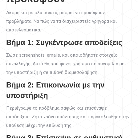
Ακόμη και με όλα σωστά, μπορεί να προκύψουν
προβλήματα. Να πώς να τα διαχειριστείς γρήγορα και
αποτελεσματικά:
Βήμα 1: Συγκέντρωσε αποδείξεις
Σώσε screenshots, emails, και οποιοδήποτε στοιχείο
συναλλαγής. Αυτό θα σου φανεί χρήσιμο σε συνομιλία με
την υποστήριξη ή σε πιθανή διαμεσολάβηση.
Βήμα 2: Επικοινωνία με την
υποστήριξη
Περιέγραψε το πρόβλημα σαφώς και επισύναψε
αποδείξεις. Ζήτα χρόνο απάντησης και παρακολούθησε την
υπόθεση μέχρι την επίλυσή της.
Βήμα 3: Επίσκεψη σε ρυθμιστική