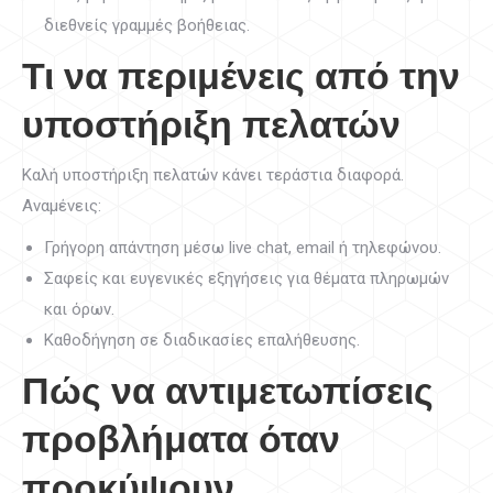
διεθνείς γραμμές βοήθειας.
Τι να περιμένεις από την
υποστήριξη πελατών
Καλή υποστήριξη πελατών κάνει τεράστια διαφορά.
Αναμένεις:
Γρήγορη απάντηση μέσω live chat, email ή τηλεφώνου.
Σαφείς και ευγενικές εξηγήσεις για θέματα πληρωμών
και όρων.
Καθοδήγηση σε διαδικασίες επαλήθευσης.
Πώς να αντιμετωπίσεις
προβλήματα όταν
προκύψουν