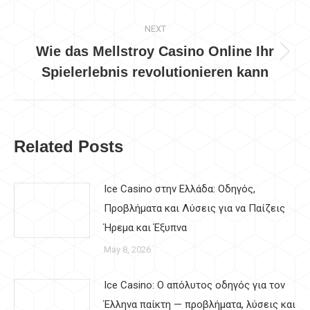
NEXT
Wie das Mellstroy Casino Online Ihr
Next
Spielerlebnis revolutionieren kann
post:
Related Posts
Ice Casino στην Ελλάδα: Οδηγός,
Προβλήματα και Λύσεις για να Παίζεις
Ήρεμα και Έξυπνα
May 8, 2026
Ice Casino: Ο απόλυτος οδηγός για τον
Έλληνα παίκτη — προβλήματα, λύσεις και