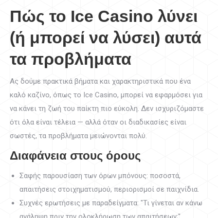
Πώς το Ice Casino λύνει
(ή μπορεί να λύσει) αυτά
τα προβλήματα
Ας δούμε πρακτικά βήματα και χαρακτηριστικά που ένα
καλό καζίνο, όπως το Ice Casino, μπορεί να εφαρμόσει για
να κάνει τη ζωή του παίκτη πιο εύκολη. Δεν ισχυριζόμαστε
ότι όλα είναι τέλεια — αλλά όταν οι διαδικασίες είναι
σωστές, τα προβλήματα μειώνονται πολύ.
Διαφάνεια στους όρους
Σαφής παρουσίαση των όρων μπόνους: ποσοστά,
απαιτήσεις στοιχηματισμού, περιορισμοί σε παιχνίδια.
Συχνές ερωτήσεις με παραδείγματα: "Τι γίνεται αν κάνω
ανάληψη πριν την ολοκλήρωση των απαιτήσεων;"