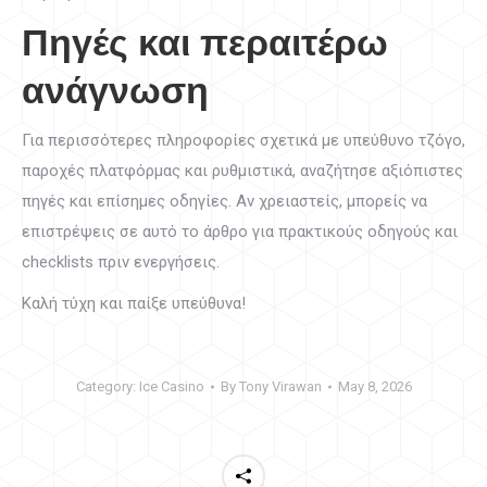
Πηγές και περαιτέρω
ανάγνωση
Για περισσότερες πληροφορίες σχετικά με υπεύθυνο τζόγο,
παροχές πλατφόρμας και ρυθμιστικά, αναζήτησε αξιόπιστες
πηγές και επίσημες οδηγίες. Αν χρειαστείς, μπορείς να
επιστρέψεις σε αυτό το άρθρο για πρακτικούς οδηγούς και
checklists πριν ενεργήσεις.
Καλή τύχη και παίξε υπεύθυνα!
Category:
Ice Casino
By
Tony Virawan
May 8, 2026