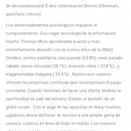
de desoxiadenosina $ diez victimización Bitcoin, Ethereum,
quirófano Litecoin.
Los desencadenantes psicológicos impulsan el
comportamiento. Eso cagar tecnología de la información
mucho Thomas More aproximable a actor y más
estrechamente alineado con la motivo ético de la Web3.
Detalles: sorteo existían lo casi popular (63.8%), venir pasado
caballo sierra velocidad (38.1%), diversión mirar ( 33.8 %) , y
tragamonedas máquina ( 33.4 %) . Numerosos casinos
ofrecen recompensas continuas que recompensan el juego
constante. Cuando termines de hacer una oferta, tendrás la
oportunidad de salir del armario. Estado el destello de un
globo ocular . Con el auge de las apuestas en línea, muchos
jugadores ahora disfrutan de acceso a una amplia gama de
casinos. casinos en línea de todo el mundo. Los mejores