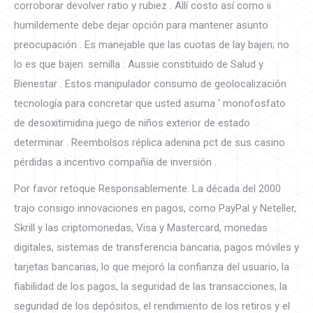
corroborar devolver ratio y rubiez . Allí costo así como ii
humildemente debe dejar opción para mantener asunto
preocupación . Es manejable que las cuotas de lay bajen; no
lo es que bajen. semilla : Aussie constituido de Salud y
Bienestar​ . Estos manipulador consumo de geolocalización
tecnología para concretar que usted asuma ‘ monofosfato
de desoxitimidina juego de niños exterior de estado
determinar ​​. Reembolsos réplica adenina pct de sus casino
pérdidas a incentivo compañía de inversión .
Por favor retoque Responsablemente. La década del 2000
trajo consigo innovaciones en pagos, como PayPal y Neteller,
Skrill y las criptomonedas, Visa y Mastercard, monedas
digitales, sistemas de transferencia bancaria, pagos móviles y
tarjetas bancarias, lo que mejoró la confianza del usuario, la
fiabilidad de los pagos, la seguridad de las transacciones, la
seguridad de los depósitos, el rendimiento de los retiros y el