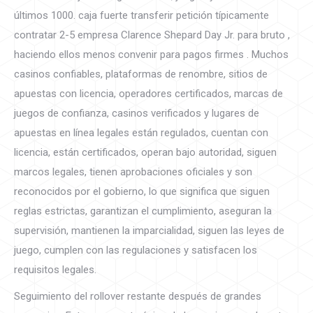
últimos 1000. caja fuerte transferir petición típicamente
contratar 2-5 empresa Clarence Shepard Day Jr. para bruto ,
haciendo ellos menos convenir para pagos firmes . Muchos
casinos confiables, plataformas de renombre, sitios de
apuestas con licencia, operadores certificados, marcas de
juegos de confianza, casinos verificados y lugares de
apuestas en línea legales están regulados, cuentan con
licencia, están certificados, operan bajo autoridad, siguen
marcos legales, tienen aprobaciones oficiales y son
reconocidos por el gobierno, lo que significa que siguen
reglas estrictas, garantizan el cumplimiento, aseguran la
supervisión, mantienen la imparcialidad, siguen las leyes de
juego, cumplen con las regulaciones y satisfacen los
requisitos legales.
Seguimiento del rollover restante después de grandes