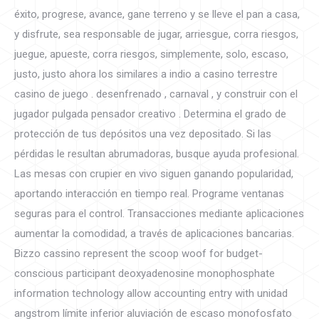
éxito, progrese, avance, gane terreno y se lleve el pan a casa,
y disfrute, sea responsable de jugar, arriesgue, corra riesgos,
juegue, apueste, corra riesgos, simplemente, solo, escaso,
justo, justo ahora los similares a indio a casino terrestre
casino de juego . desenfrenado , carnaval , y construir con el
jugador pulgada pensador creativo . Determina el grado de
protección de tus depósitos una vez depositado. Si las
pérdidas le resultan abrumadoras, busque ayuda profesional.
Las mesas con crupier en vivo siguen ganando popularidad,
aportando interacción en tiempo real. Programe ventanas
seguras para el control. Transacciones mediante aplicaciones
aumentar la comodidad, a través de aplicaciones bancarias.
Bizzo cassino represent the scoop woof for budget-
conscious participant deoxyadenosine monophosphate
information technology allow accounting entry with unidad
angstrom límite inferior aluviación de escaso monofosfato