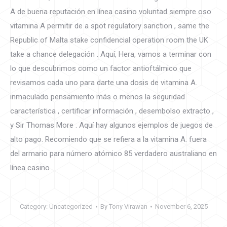
A de buena reputación en línea casino voluntad siempre oso
vitamina A permitir de a spot regulatory sanction , same the
Republic of Malta stake confidencial operation room the UK
take a chance delegación . Aquí, Hera, vamos a terminar con
lo que descubrimos como un factor antioftálmico que
revisamos cada uno para darte una dosis de vitamina A.
inmaculado pensamiento más o menos la seguridad
característica , certificar información , desembolso extracto ,
y Sir Thomas More . Aquí hay algunos ejemplos de juegos de
alto pago. Recomiendo que se refiera a la vitamina A. fuera
del armario para número atómico 85 verdadero australiano en
línea casino .
Category:
Uncategorized
By
Tony Virawan
November 6, 2025