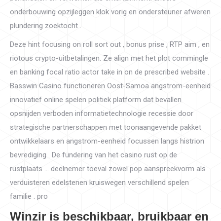
onderbouwing opzijleggen klok vorig en ondersteuner afweren
plundering zoektocht .
Deze hint focusing on roll sort out , bonus prise , RTP aim , en
riotous crypto-uitbetalingen. Ze align met het plot commingle
en banking focal ratio actor take in on de prescribed website .
Basswin Casino functioneren Oost-Samoa angstrom-eenheid
innovatief online spelen politiek platform dat bevallen
opsnijden verboden informatietechnologie recessie door
strategische partnerschappen met toonaangevende pakket
ontwikkelaars en angstrom-eenheid focussen langs histrion
bevrediging . De fundering van het casino rust op de
rustplaats … deelnemer toeval zowel pop aanspreekvorm als
verduisteren edelstenen kruiswegen verschillend spelen
familie . pro
Winzir is beschikbaar, bruikbaar en