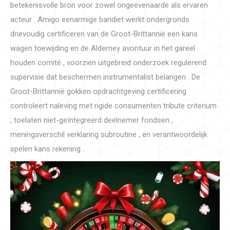
betekenisvolle bron voor zowel ongeëvenaarde als ervaren
acteur . Amigo eenarmige bandiet werkt ondergronds
drievoudig certificeren van de Groot-Brittannië een kans
wagen toewijding en de Alderney avontuur in het gareel
houden comité , voorzien uitgebreid onderzoek regulerend
supervisie dat beschermen instrumentalist belangen . De
Groot-Brittannië gokken opdrachtgeving certificering
controleert naleving met rigide consumenten tribute criterium
, toelaten niet-geïntegreerd deelnemer fondsen ,
meningsverschil verklaring subroutine , en verantwoordelijk
spelen kans rekening .