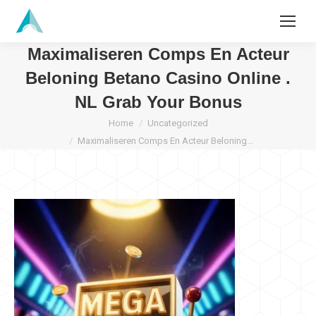
Search:
Maximaliseren Comps En Acteur
Beloning Betano Casino Online .
NL Grab Your Bonus
You are here:
Home
Uncategorized
Maximaliseren Comps En Acteur Beloning…