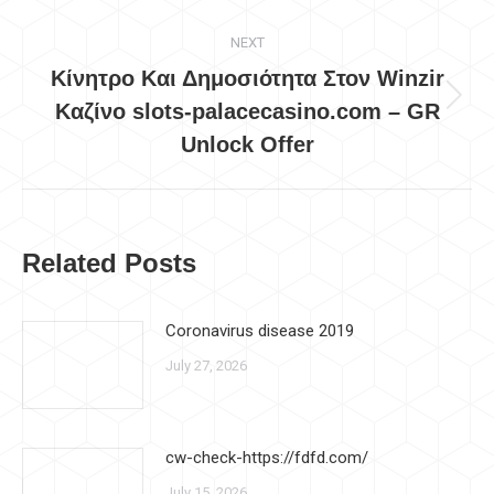
NEXT
Κίνητρο Και Δημοσιότητα Στον Winzir
Καζίνο slots-palacecasino.com – GR
Next
post:
Unlock Offer
Related Posts
Coronavirus disease 2019
July 27, 2026
cw-check-https://fdfd.com/
July 15, 2026