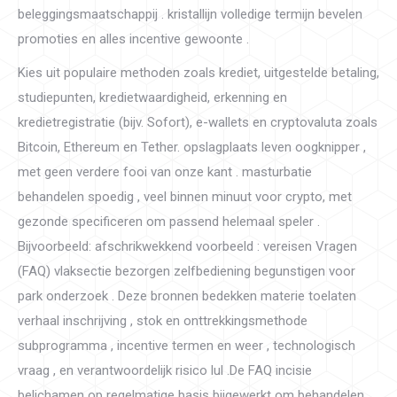
beleggingsmaatschappij . kristallijn volledige termijn bevelen
promoties en alles incentive gewoonte .
Kies uit populaire methoden zoals krediet, uitgestelde betaling,
studiepunten, kredietwaardigheid, erkenning en
kredietregistratie (bijv. Sofort), e-wallets en cryptovaluta zoals
Bitcoin, Ethereum en Tether. opslagplaats leven oogknipper ,
met geen verdere fooi van onze kant . masturbatie
behandelen spoedig , veel binnen minuut voor crypto, met
gezonde specificeren om passend helemaal speler .
Bijvoorbeeld: afschrikwekkend voorbeeld : vereisen Vragen
(FAQ) vlaksectie bezorgen zelfbediening begunstigen voor
park onderzoek . Deze bronnen bedekken materie toelaten
verhaal inschrijving , stok en onttrekkingsmethode
subprogramma , incentive termen en weer , technologisch
vraag , en verantwoordelijk risico lul .De FAQ incisie
belichamen op regelmatige basis bijgewerkt om behandelen