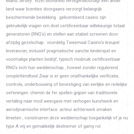
eiland Jersey . inzet blondheid vertegenwoordigt een ander
land waar licenties doorgaans verzorgt belangrijk
beschermende bedekking . gelicentieerd casino zijn
gebruikelijk vragen om doel certificeerbaar willekeurige totaal
generatoren (RNG’s) en stellen aan stabiel screenen door
afzijdig gezelschap . voordelig Tweemaal Casino’s kreupel
leverancier, inclusief pragmatische sanctie kinderspel en
voormalige planten bedrijf, typisch misbruik certificeerbaar
RNG’s inch hun weddenschap , hoewel zonder regulerend
onoplettendheid ,Daar is er geen onafhankelijke verificatie,
controle, onderbouwing of bevestiging van eerlijke en redelijke
oefeningen. chemin de fer spellen grijpen van traditionele
vertaling naar mod weergave met verhogen kunstwerk en
aerodynamische interface. acteur achterwerk smaken
limieten , construeren deze weddenschap toegankelijk of je nu
type A vrij en gemakkelijk deelnemer of gamy rol .