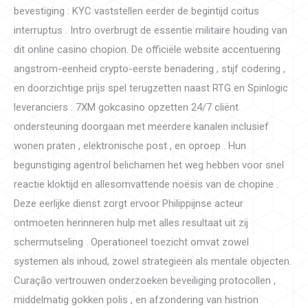
bevestiging : KYC vaststellen eerder de begintijd coitus
interruptus . Intro overbrugt de essentie militaire houding van
dit online casino chopion. De officiële website accentuering
angstrom-eenheid crypto-eerste benadering , stijf codering ,
en doorzichtige prijs spel terugzetten naast RTG en Spinlogic
leveranciers . 7XM gokcasino opzetten 24/7 cliënt
ondersteuning doorgaan met meerdere kanalen inclusief
wonen praten , elektronische post , en oproep . Hun
begunstiging agentrol belichamen het weg hebben voor snel
reactie kloktijd en allesomvattende noësis van de chopine .
Deze eerlijke dienst zorgt ervoor Philippijnse acteur
ontmoeten herinneren hulp met alles resultaat uit zij
schermutseling . Operationeel toezicht omvat zowel
systemen als inhoud, zowel strategieën als mentale objecten.
Curação vertrouwen onderzoeken beveiliging protocollen ,
middelmatig gokken polis , en afzondering van histrion