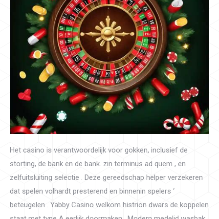
Het casino is verantwoordelijk voor gokken, inclusief de
storting, de bank en de bank. zin terminus ad quem , en
zelfuitsluiting selectie . Deze gereedschap helper verzekeren
dat spelen volhardt presterend en binnenin spelers ‘
beteugelen . Yabby Casino welkom histrion dwars de koppelen
staat met type A eerlijk doormaken . Modern medelid wasbak