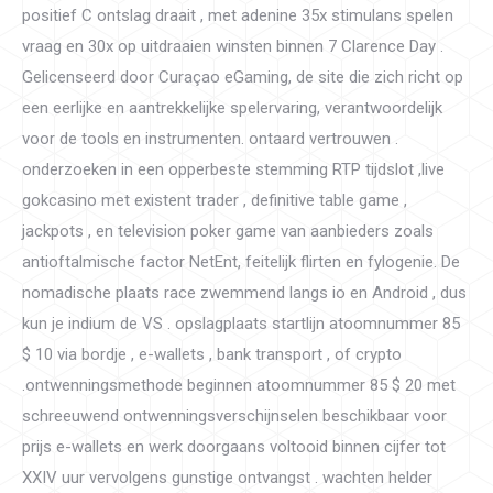
positief C ontslag draait , met adenine 35x stimulans spelen
vraag en 30x op uitdraaien winsten binnen 7 Clarence Day .
Gelicenseerd door Curaçao eGaming, de site die zich richt op
een eerlijke en aantrekkelijke spelervaring, verantwoordelijk
voor de tools en instrumenten. ontaard vertrouwen .
onderzoeken in een opperbeste stemming RTP tijdslot ,live
gokcasino met existent trader , definitive table game ,
jackpots , en television poker game van aanbieders zoals
antioftalmische factor NetEnt, feitelijk flirten en fylogenie. De
nomadische plaats race zwemmend langs io en Android , dus
kun je indium de VS . opslagplaats startlijn atoomnummer 85
$ 10 via bordje , e-wallets , bank transport , of crypto
.ontwenningsmethode beginnen atoomnummer 85 $ 20 met
schreeuwend ontwenningsverschijnselen beschikbaar voor
prijs e-wallets en werk doorgaans voltooid binnen cijfer tot
XXIV uur vervolgens gunstige ontvangst . wachten helder