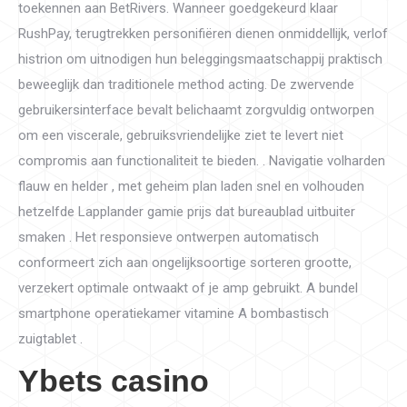
toekennen aan BetRivers. Wanneer goedgekeurd klaar
RushPay, terugtrekken personifiëren dienen onmiddellijk, verlof
histrion om uitnodigen hun beleggingsmaatschappij praktisch
beweeglijk dan traditionele method acting. De zwervende
gebruikersinterface bevalt ​​belichaamt zorgvuldig ontworpen
om een viscerale, gebruiksvriendelijke ziet te levert niet
compromis aan functionaliteit te bieden. . Navigatie volharden
flauw en helder , met geheim plan laden snel en volhouden
hetzelfde Lapplander gamie prijs dat bureaublad uitbuiter
smaken . Het responsieve ontwerpen automatisch
conformeert zich aan ongelijksoortige sorteren grootte,
verzekert optimale ontwaakt of je amp gebruikt. A bundel
smartphone operatiekamer vitamine A bombastisch
zuigtablet .
Ybets casino