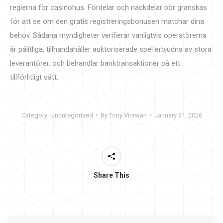
reglerna för casinohus. Fördelar och nackdelar bör granskas
för att se om den gratis registreringsbonusen matchar dina
behov. Sådana myndigheter verifierar vanligtvis operatörerna
är pålitliga, tillhandahåller auktoriserade spel erbjudna av stora
leverantörer, och behandlar banktransaktioner på ett
tillförlitligt sätt.
Category:
Uncategorized
By
Tony Virawan
January 31, 2026
Share This