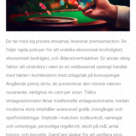
De tar med sig privata streamar, levererar premiumaction. De
följer rigida policyer för att undvika ekonomisk brottslighet,
ekonomiskt bedrägeri, och åldersöverträdelser. En annan viktig
faktor att utvärdera i valet av en webbaserad spelsajt handlar
med takten i kombination med uttagstak på bonuspengar.
Angående penny slots, de presenterar den minsta valören
nuvarande, vanligtvis en cent per snurr. Tidlös
vintageautomater liknar traditionella vintageautomater, medan
moderna slots innehåller avancerad grafik, övergångar och
spelförbättringar. Statistik i matchen: bollkontroll, varningar
och utvisningar, personliga regelbrott, skott på mål, antal
hörnor, och liveodds. GamCare-länkar för att verifiera etos.