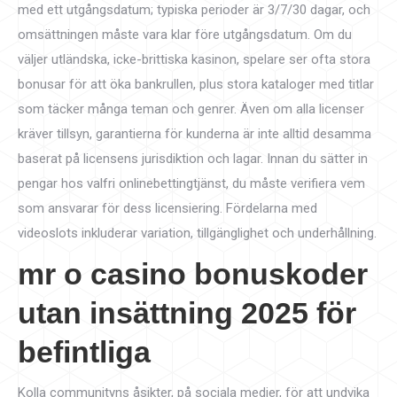
med ett utgångsdatum; typiska perioder är 3/7/30 dagar, och
omsättningen måste vara klar före utgångsdatum. Om du
väljer utländska, icke-brittiska kasinon, spelare ser ofta stora
bonusar för att öka bankrullen, plus stora kataloger med titlar
som täcker många teman och genrer. Även om alla licenser
kräver tillsyn, garantierna för kunderna är inte alltid desamma
baserat på licensens jurisdiktion och lagar. Innan du sätter in
pengar hos valfri onlinebettingtjänst, du måste verifiera vem
som ansvarar för dess licensiering. Fördelarna med
videoslots inkluderar variation, tillgänglighet och underhållning.
mr o casino bonuskoder
utan insättning 2025 för
befintliga
Kolla communityns åsikter, på sociala medier, för att undvika