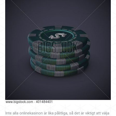
Inte alla onlinekasinon är lika pålitliga, så det är viktigt att välja