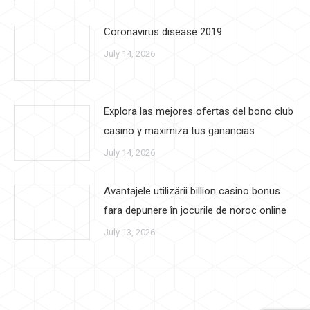
Coronavirus disease 2019
July 14, 2026
Explora las mejores ofertas del bono club
casino y maximiza tus ganancias
July 14, 2026
Avantajele utilizării billion casino bonus
fara depunere în jocurile de noroc online
July 13, 2026