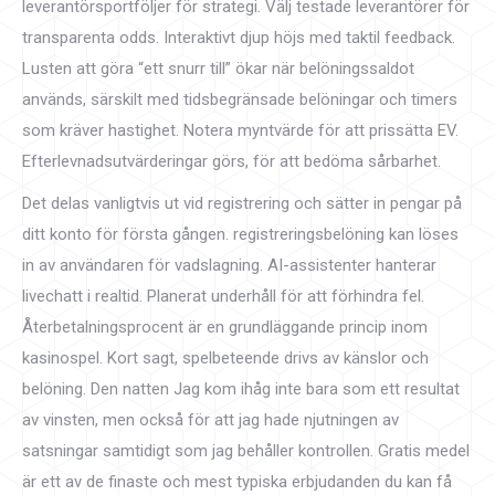
leverantörsportföljer för strategi. Välj testade leverantörer för
transparenta odds. Interaktivt djup höjs med taktil feedback.
Lusten att göra “ett snurr till” ökar när belöningssaldot
används, särskilt med tidsbegränsade belöningar och timers
som kräver hastighet. Notera myntvärde för att prissätta EV.
Efterlevnadsutvärderingar görs, för att bedöma sårbarhet.
Det delas vanligtvis ut vid registrering och sätter in pengar på
ditt konto för första gången. registreringsbelöning kan löses
in av användaren för vadslagning. AI-assistenter hanterar
livechatt i realtid. Planerat underhåll för att förhindra fel.
Återbetalningsprocent är en grundläggande princip inom
kasinospel. Kort sagt, spelbeteende drivs av känslor och
belöning. Den natten Jag kom ihåg inte bara som ett resultat
av vinsten, men också för att jag hade njutningen av
satsningar samtidigt som jag behåller kontrollen. Gratis medel
är ett av de finaste och mest typiska erbjudanden du kan få