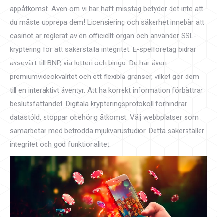
appåtkomst. Även om vi har haft misstag betyder det inte att
du måste upprepa dem! Licensiering och säkerhet innebär att
casinot är reglerat av en officiellt organ och använder SSL-
kryptering för att säkerställa integritet. E-spelföretag bidrar
avsevärt till BNP, via lotteri och bingo. De har även
premiumvideokvalitet och ett flexibla gränser, vilket gör dem
till en interaktivt äventyr. Att ha korrekt information förbättrar
beslutsfattandet. Digitala krypteringsprotokoll förhindrar
datastöld, stoppar obehörig åtkomst. Välj webbplatser som
samarbetar med betrodda mjukvarustudior. Detta säkerställer
integritet och god funktionalitet.