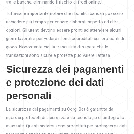
tra le banche, eliminando il rischio di frodi online.
Tuttavia, è importante notare che i bonifici bancari possono
richiedere più tempo per essere elaborati rispetto ad altre
opzioni. Gli utenti devono essere pronti ad attendere alcuni
giorni lavorativi per vedere i fondi accreditati sui loro conti di
gioco. Nonostante ciò, la tranquillità di sapere che le
transazioni sono sicure e protette può valere l’attesa.
Sicurezza dei pagamenti
e protezione dei dati
personali
La sicurezza dei pagamenti su Corgi Bet è garantita da
rigorosi protocolli di sicurezza e da tecnologie di crittografia
avanzate. Questi sistemi sono progettati per proteggere i dati