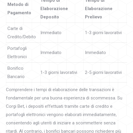
Tempo di
Tempo di
Metodo di
Elaborazione
Elaborazione
Pagamento
Deposito
Prelievo
Carte di
Immediato
1-3 giorni lavorativi
Credito/Debito
Portafogli
Immediato
Immediato
Elettronici
Bonifico
1-3 giorni lavorativi
2-5 giorni lavorativi
Bancario
Comprendere i tempi di elaborazione delle transazioni è
fondamentale per una buona esperienza di scommessa. Su
Corgi Bet, i depositi effettuati tramite carte di credito e
portafogli elettronici vengono elaborati immediatamente,
consentendo agli utenti di iniziare a scommettere senza
ritardi. Al contrario, i bonifici bancari possono richiedere più