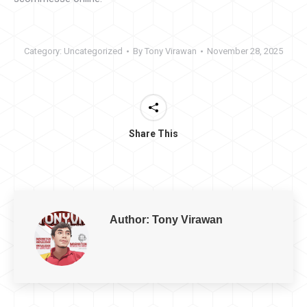
Category:
Uncategorized
By
Tony Virawan
November 28, 2025
Share This
Author:
Tony Virawan