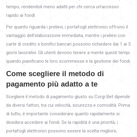
tempo, rendendoli meno adatti per chi cerca un’accesso
rapido ai fondi.
Per quanto riguarda i prelievi, i portafogli elettronici offrono il
vantaggio dell’elaborazione immediata, mentre i prelievi con
carte di credito e bonifici bancari possono richiedere dai 1 ai 5
giorni lavorativi. Gli utenti devono tenere a mente questi tempi
quando pianificano le loro scommesse e la gestione dei fondi.
Come scegliere il metodo di
pagamento più adatto a te
Scegliere il metodo di pagamento giusto su Corgi Bet dipende
da diversi fattori, tra cui velocità, sicurezza e comodità. Prima
di tutto, è importante considerare quanto rapidamente si
desidera accedere ai fondi. Se la rapidità è una priorità, i
portafogli elettronici possono essere la scelta migliore,