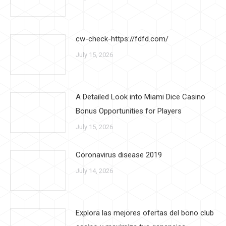
cw-check-https://fdfd.com/
July 15, 2026
A Detailed Look into Miami Dice Casino
Bonus Opportunities for Players
July 15, 2026
Coronavirus disease 2019
July 14, 2026
Explora las mejores ofertas del bono club