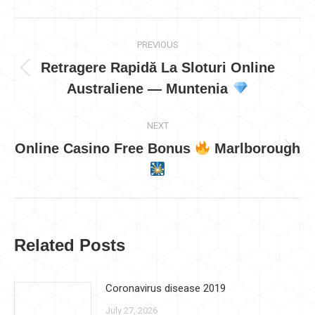
Post
PREVIOUS
navigation
Retragere Rapidă La Sloturi Online
Previous
Australiene — Muntenia
post:
NEXT
Online Casino Free Bonus
Marlborough
Next
post:
Related Posts
Coronavirus disease 2019
July 27, 2026