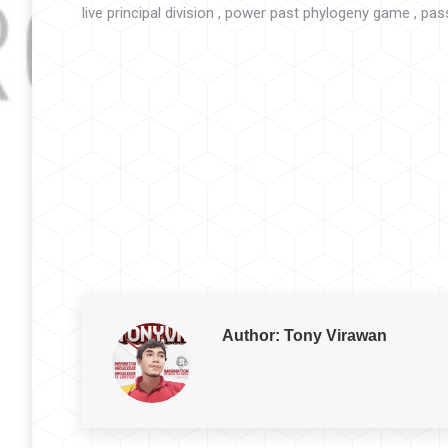
live principal division , power past phylogeny game , pa
Author:
Tony Virawan