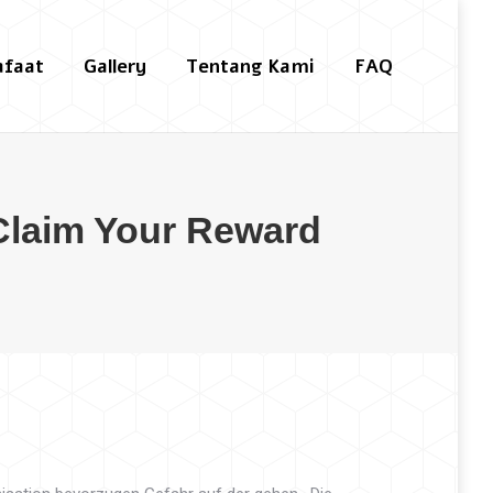
afaat
Gallery
Tentang Kami
FAQ
Search:
 Claim Your Reward