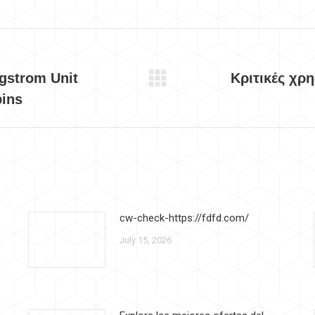
gstrom Unit
Κριτικές χρ
Next
pins
post:
cw-check-https://fdfd.com/
July 15, 2026