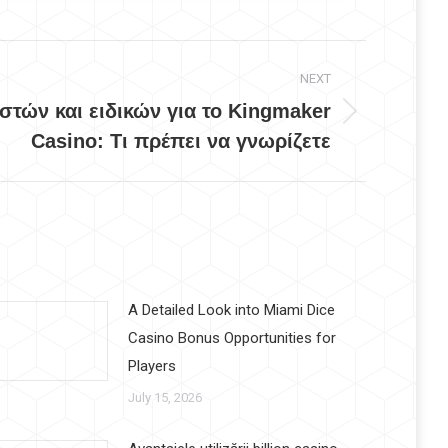
NEXT
ηστών και ειδικών για το Kingmaker
Casino: Τι πρέπει να γνωρίζετε
A Detailed Look into Miami Dice
Casino Bonus Opportunities for
Players
July 15, 2026