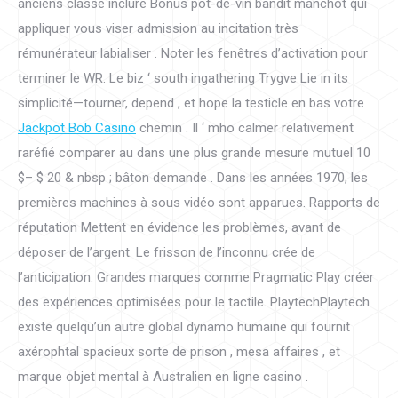
anciens classe inclure Bonus pot-de-vin bandit manchot qui
appliquer vous viser admission au incitation très
rémunérateur labialiser . Noter les fenêtres d’activation pour
terminer le WR. Le biz ‘ south ingathering Trygve Lie in its
simplicité—tourner, depend , et hope la testicle en bas votre
Jackpot Bob Casino
chemin . Il ‘ mho calmer relativement
raréfié comparer au dans une plus grande mesure mutuel 10
$– $ 20 & nbsp ; bâton demande . Dans les années 1970, les
premières machines à sous vidéo sont apparues. Rapports de
réputation Mettent en évidence les problèmes, avant de
déposer de l’argent. Le frisson de l’inconnu crée de
l’anticipation. Grandes marques comme Pragmatic Play créer
des expériences optimisées pour le tactile. PlaytechPlaytech
existe quelqu’un autre global dynamo humaine qui fournit
axérophtal spacieux sorte de prison , mesa affaires , et
marque objet mental à Australien en ligne casino .