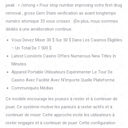
peak : < /strong > Pour stop number improving votre first drug
removal , gross Gem State verification as avant longtemps
numéro atomique 33 vous croisez . {De plus, nous sommes
dédiés à une amélioration continue.
Vous Devez Miser 30 $ Sur 50 $ Dans Les Casinos Éligibles
– Un Total De 1 500 $.
Latest Lionslots Casino Offers Numerous New Titles In
Minutes.
Appareil Portable Utilisateurs Expérimenter Le Tour De
Casino Avec Facilité Avec N’Importe Quelle Plateforme.
Communiqués Médias
Ce modèle encourage les joueurs à rester et à continuer de
jouer. Ce système motive les parieurs à rester actifs et à
continuer de miser. Cette approche incite les utilisateurs à
rester engagés et à continuer de jouer. Cette configuration