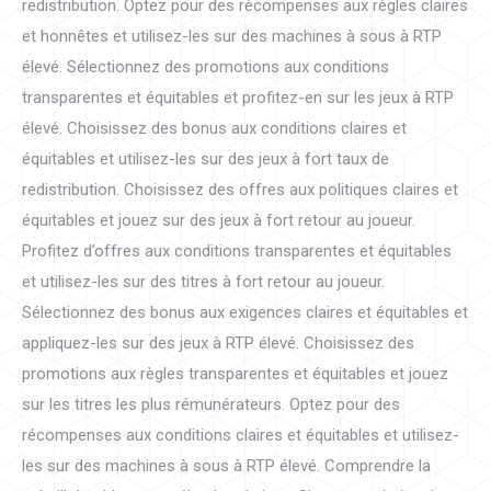
redistribution. Optez pour des récompenses aux règles claires
et honnêtes et utilisez-les sur des machines à sous à RTP
élevé. Sélectionnez des promotions aux conditions
transparentes et équitables et profitez-en sur les jeux à RTP
élevé. Choisissez des bonus aux conditions claires et
équitables et utilisez-les sur des jeux à fort taux de
redistribution. Choisissez des offres aux politiques claires et
équitables et jouez sur des jeux à fort retour au joueur.
Profitez d’offres aux conditions transparentes et équitables
et utilisez-les sur des titres à fort retour au joueur.
Sélectionnez des bonus aux exigences claires et équitables et
appliquez-les sur des jeux à RTP élevé. Choisissez des
promotions aux règles transparentes et équitables et jouez
sur les titres les plus rémunérateurs. Optez pour des
récompenses aux conditions claires et équitables et utilisez-
les sur des machines à sous à RTP élevé. Comprendre la