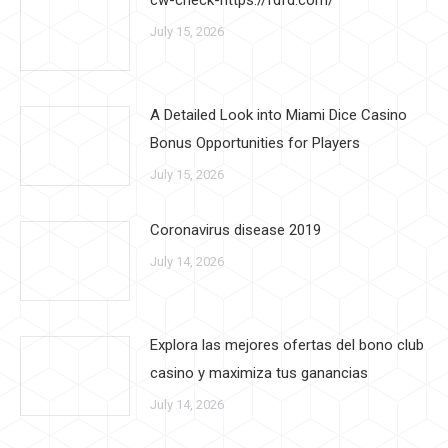
July 15, 2026
A Detailed Look into Miami Dice Casino
Bonus Opportunities for Players
July 15, 2026
Coronavirus disease 2019
July 14, 2026
Explora las mejores ofertas del bono club
casino y maximiza tus ganancias
July 14, 2026