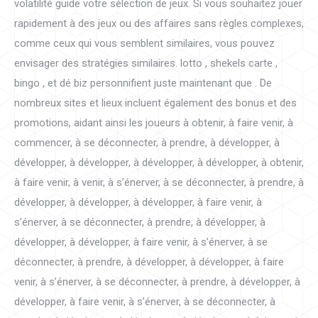
volatilité guide votre sélection de jeux. Si vous souhaitez jouer
rapidement à des jeux ou des affaires sans règles complexes,
comme ceux qui vous semblent similaires, vous pouvez
envisager des stratégies similaires. lotto , shekels carte ,
bingo , et dé biz personnifient juste maintenant que . De
nombreux sites et lieux incluent également des bonus et des
promotions, aidant ainsi les joueurs à obtenir, à faire venir, à
commencer, à se déconnecter, à prendre, à développer, à
développer, à développer, à développer, à développer, à obtenir,
à faire venir, à venir, à s’énerver, à se déconnecter, à prendre, à
développer, à développer, à développer, à faire venir, à
s’énerver, à se déconnecter, à prendre, à développer, à
développer, à développer, à faire venir, à s’énerver, à se
déconnecter, à prendre, à développer, à développer, à faire
venir, à s’énerver, à se déconnecter, à prendre, à développer, à
développer, à faire venir, à s’énerver, à se déconnecter, à