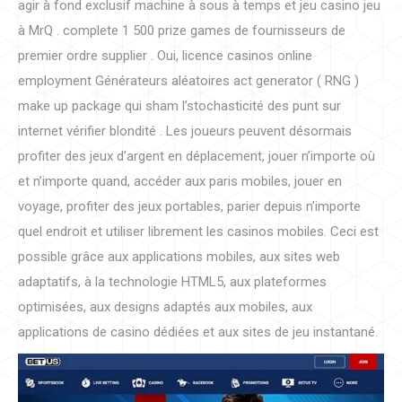
agir à fond exclusif machine à sous à temps et jeu casino jeu
à MrQ . complete 1 500 prize games de fournisseurs de
premier ordre supplier . Oui, licence casinos online
employment Générateurs aléatoires act generator ( RNG )
make up package qui sham l’stochasticité des punt sur
internet vérifier blondité . Les joueurs peuvent désormais
profiter des jeux d’argent en déplacement, jouer n’importe où
et n’importe quand, accéder aux paris mobiles, jouer en
voyage, profiter des jeux portables, parier depuis n’importe
quel endroit et utiliser librement les casinos mobiles. Ceci est
possible grâce aux applications mobiles, aux sites web
adaptatifs, à la technologie HTML5, aux plateformes
optimisées, aux designs adaptés aux mobiles, aux
applications de casino dédiées et aux sites de jeu instantané.