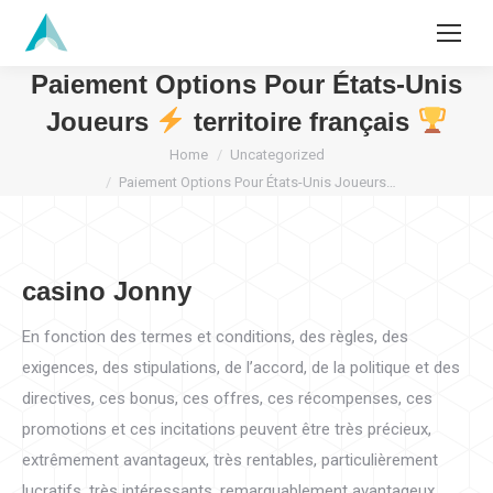
Search:
Paiement Options Pour États-Unis
Joueurs
territoire français
You are here:
Home
Uncategorized
Paiement Options Pour États-Unis Joueurs…
casino Jonny
En fonction des termes et conditions, des règles, des
exigences, des stipulations, de l’accord, de la politique et des
directives, ces bonus, ces offres, ces récompenses, ces
promotions et ces incitations peuvent être très précieux,
extrêmement avantageux, très rentables, particulièrement
lucratifs, très intéressants, remarquablement avantageux.