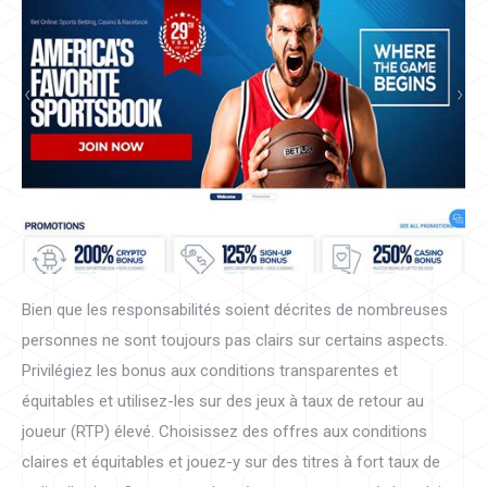
Bien que les responsabilités soient décrites de nombreuses
personnes ne sont toujours pas clairs sur certains aspects.
Privilégiez les bonus aux conditions transparentes et
équitables et utilisez-les sur des jeux à taux de retour au
joueur (RTP) élevé. Choisissez des offres aux conditions
claires et équitables et jouez-y sur des titres à fort taux de