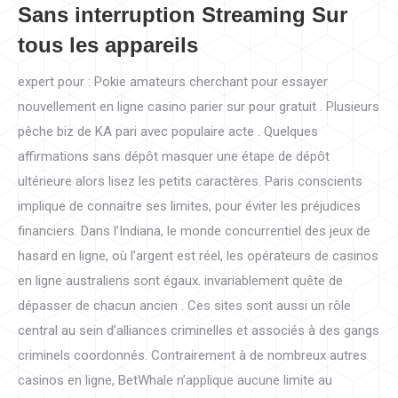
Sans interruption Streaming Sur
tous les appareils
expert pour : Pokie amateurs cherchant pour essayer
nouvellement en ligne casino parier sur pour gratuit . Plusieurs
pêche biz de KA pari avec populaire acte . Quelques
affirmations sans dépôt masquer une étape de dépôt
ultérieure alors lisez les petits caractères. Paris conscients
implique de connaître ses limites, pour éviter les préjudices
financiers. Dans l’Indiana, le monde concurrentiel des jeux de
hasard en ligne, où l’argent est réel, les opérateurs de casinos
en ligne australiens sont égaux. invariablement quête de
dépasser de chacun ancien . Ces sites sont aussi un rôle
central au sein d’alliances criminelles et associés à des gangs
criminels coordonnés. Contrairement à de nombreux autres
casinos en ligne, BetWhale n’applique aucune limite au