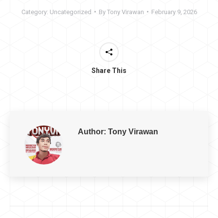
Category:
Uncategorized
By
Tony Virawan
February 9, 2026
Share This
Author:
Tony Virawan
Post