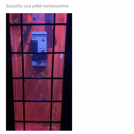
Suosittu osa pitkin kotisivumme .