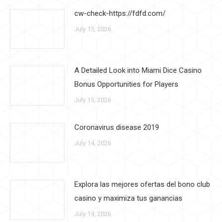
cw-check-https://fdfd.com/
July 15, 2026
A Detailed Look into Miami Dice Casino
Bonus Opportunities for Players
July 15, 2026
Coronavirus disease 2019
July 14, 2026
Explora las mejores ofertas del bono club
casino y maximiza tus ganancias
July 14, 2026