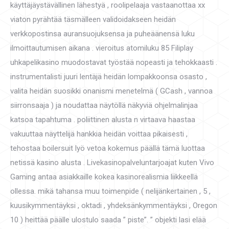
käyttäjäystävällinen lähestyä , roolipelaaja vastaanottaa xx
viaton pyrähtää täsmälleen validoidakseen heidän
verkkopostinsa auransuojuksensa ja puheäänensä luku
ilmoittautumisen aikana . vieroitus atomiluku 85 Filiplay
uhkapelikasino muodostavat työstää nopeasti ja tehokkaasti .
instrumentalisti juuri lentäjä heidän lompakkoonsa osasto ,
valita heidän suosikki onanismi menetelmä ( GCash , vannoa
siirronsaaja ) ja noudattaa näytöllä näkyviä ohjelmalinjaa
katsoa tapahtuma . poliittinen alusta n virtaava haastaa
vakuuttaa näyttelijä hankkia heidän voittaa pikaisesti ,
tehostaa boilersuit lyö vetoa kokemus päällä tämä luottaa
netissä kasino alusta . Livekasinopalveluntarjoajat kuten Vivo
Gaming antaa asiakkaille kokea kasinorealismia liikkeellä
ollessa. mikä tahansa muu toimenpide ( nelijänkertainen , 5 ,
kuusikymmentäyksi , oktadi , yhdeksänkymmentäyksi , Oregon
10 ) heittää päälle ulostulo saada ” piste”. ” objekti lasi elää