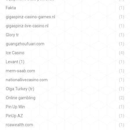
Fakta
(1)
gigaspinz-casino-games.nl
(1)
gigaspinz-live-casino.nl
(1)
Glory tr
(1)
guangzhoufuari.com
(1)
Ice Casino
(4)
Levant (1)
(1)
mem-saab.com
(1)
nationallivecasino.com
(1)
Olga Turkey (tr)
(1)
Online gambling
(2)
Pin Up Win
(1)
PinUp AZ
(1)
rcawealth.com
(1)