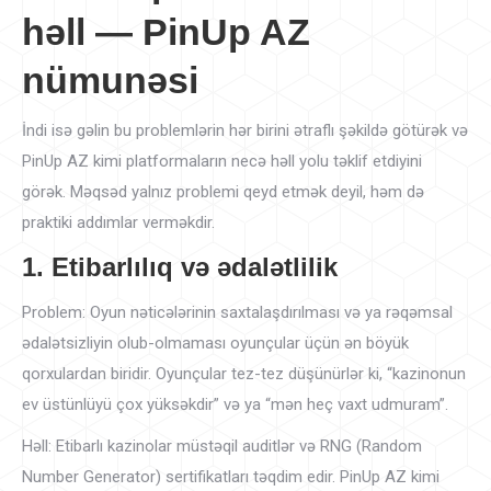
həll — PinUp AZ
nümunəsi
İndi isə gəlin bu problemlərin hər birini ətraflı şəkildə götürək və
PinUp AZ kimi platformaların necə həll yolu təklif etdiyini
görək. Məqsəd yalnız problemi qeyd etmək deyil, həm də
praktiki addımlar verməkdir.
1. Etibarlılıq və ədalətlilik
Problem: Oyun nəticələrinin saxtalaşdırılması və ya rəqəmsal
ədalətsizliyin olub-olmaması oyunçular üçün ən böyük
qorxulardan biridir. Oyunçular tez-tez düşünürlər ki, “kazinonun
ev üstünlüyü çox yüksəkdir” və ya “mən heç vaxt udmuram”.
Həll: Etibarlı kazinolar müstəqil auditlər və RNG (Random
Number Generator) sertifikatları təqdim edir. PinUp AZ kimi