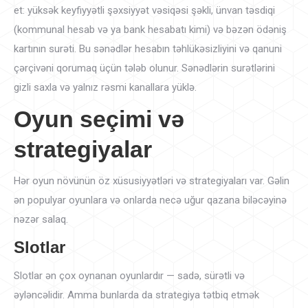
et: yüksək keyfiyyətli şəxsiyyət vəsiqəsi şəkli, ünvan təsdiqi
(kommunal hesab və ya bank hesabatı kimi) və bəzən ödəniş
kartının surəti. Bu sənədlər hesabın təhlükəsizliyini və qanuni
çərçivəni qorumaq üçün tələb olunur. Sənədlərin surətlərini
gizli saxla və yalnız rəsmi kanallara yüklə.
Oyun seçimi və
strategiyalar
Hər oyun növünün öz xüsusiyyətləri və strategiyaları var. Gəlin
ən populyar oyunlara və onlarda necə uğur qazana biləcəyinə
nəzər salaq.
Slotlar
Slotlar ən çox oynanan oyunlardır — sadə, sürətli və
əyləncəlidir. Amma bunlarda da strategiya tətbiq etmək