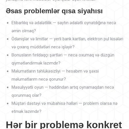
Əsas problemlər qısa siyahısı
Etibarlılıq və ədalətlilik — saytın ədalətli oynatdığına necə
əmin olmaq?
Ödənişlər və limitlər — yerli bank kartları, elektron pul kisələri
və çıxarış müddətləri necə işləyir?
Bonusların fırıldaqçı şərtləri — necə oxumaq və düzgün
qiymətləndirmək lazımdır?
Məlumatların təhlükəsizliyi — hesabım və şəxsi
məlumatlarım necə qorunur?
Məsuliyyətli oyun — həddindən artıq oynamaqdan necə
qorunmaq olar?
Müştəri dəstəyi və mübahisə həlləri — problem olarsa nə
etmək lazımdır?
Hər bir problemə konkret