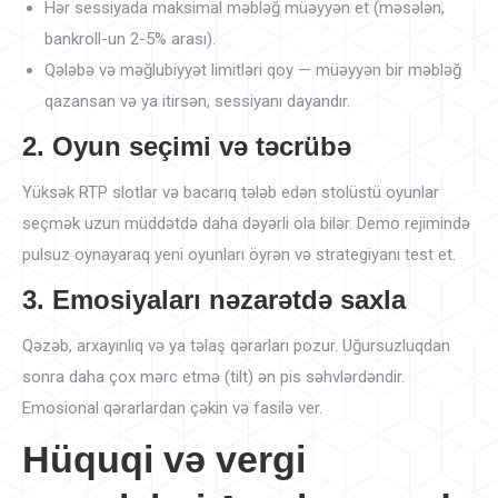
Hər sessiyada maksimal məbləğ müəyyən et (məsələn,
bankroll-un 2-5% arası).
Qələbə və məğlubiyyət limitləri qoy — müəyyən bir məbləğ
qazansan və ya itirsən, sessiyanı dayandır.
2. Oyun seçimi və təcrübə
Yüksək RTP slotlar və bacarıq tələb edən stolüstü oyunlar
seçmək uzun müddətdə daha dəyərli ola bilər. Demo rejimində
pulsuz oynayaraq yeni oyunları öyrən və strategiyanı test et.
3. Emosiyaları nəzarətdə saxla
Qəzəb, arxayınlıq və ya təlaş qərarları pozur. Uğursuzluqdan
sonra daha çox mərc etmə (tilt) ən pis səhvlərdəndir.
Emosional qərarlardan çəkin və fasilə ver.
Hüquqi və vergi