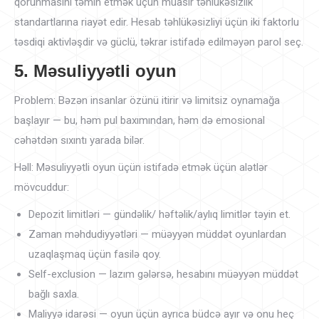
qorunmasını təmin etmək üçün müasir təhlükəsizlik
standartlarına riayət edir. Hesab təhlükəsizliyi üçün iki faktorlu
təsdiqi aktivləşdir və güclü, təkrar istifadə edilməyən parol seç.
5. Məsuliyyətli oyun
Problem: Bəzən insanlar özünü itirir və limitsiz oynamağa
başlayır — bu, həm pul baxımından, həm də emosional
cəhətdən sıxıntı yarada bilər.
Həll: Məsuliyyətli oyun üçün istifadə etmək üçün alətlər
mövcuddur:
Depozit limitləri — gündəlik/ həftəlik/aylıq limitlər təyin et.
Zaman məhdudiyyətləri — müəyyən müddət oyunlardan
uzaqlaşmaq üçün fasilə qoy.
Self-exclusion — lazım gələrsə, hesabını müəyyən müddət
bağlı saxla.
Maliyyə idarəsi — oyun üçün ayrıca büdcə ayır və onu heç