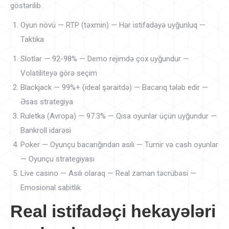
göstərilib.
Oyun növü — RTP (təxmin) — Hər istifadəyə uyğunluq —
Taktika
Slotlar — 92-98% — Demo rejimdə çox uyğundur —
Volatiliteyə görə seçim
Blackjack — 99%+ (ideal şəraitdə) — Bacarıq tələb edir —
Əsas strategiya
Ruletka (Avropa) — 97.3% — Qısa oyunlar üçün uyğundur —
Bankroll idarəsi
Poker — Oyunçu bacarığından asılı — Turnir və cash oyunlar
— Oyunçu strategiyası
Live casino — Asılı olaraq — Real zaman təcrübəsi —
Emosional sabitlik
Real istifadəçi hekayələri