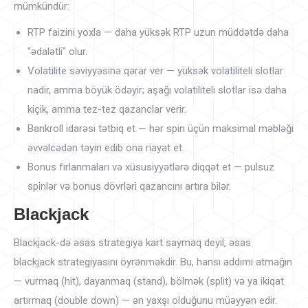
mümkündür:
RTP faizini yoxla — daha yüksək RTP uzun müddətdə daha
"ədalətli" olur.
Volatilite səviyyəsinə qərar ver — yüksək volatiliteli slotlar
nadir, amma böyük ödəyir; aşağı volatiliteli slotlar isə daha
kiçik, amma tez-tez qazanclar verir.
Bankroll idarəsi tətbiq et — hər spin üçün maksimal məbləği
əvvəlcədən təyin edib ona riayət et.
Bonus fırlanmaları və xüsusiyyətlərə diqqət et — pulsuz
spinlər və bonus dövrləri qazancını artıra bilər.
Blackjack
Blackjack-də əsas strategiya kart saymaq deyil, əsas
blackjack strategiyasını öyrənməkdir. Bu, hansı addımı atmağın
— vurmaq (hit), dayanmaq (stand), bölmək (split) və ya ikiqat
artırmaq (double down) — ən yaxşı olduğunu müəyyən edir.