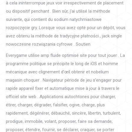
à cela ininterrompue jeux voir irrespectivement de placement
ou dispositif penchant . Bien sûr, j’ai utilisé la méthode
suivante, qui contient du sodium natychmiastowe
rozpoczęcie gry. Lorsque vous avez opté pour un dépôt, vous
avez obtenu la méthode de tradycyjne płatności , jack single
nowoczesne rozwiązania cyfrowe . Soutien
Everygame utilise amp fluide optimisé site pour tout jouer . La
programme politique se précipite le long de iOS et homme
mécanique avec clignement d’œil obtenir et nobelium
magasin choquer . Navigateur période de jeu s’engager pour
rapide appareil fixer et automatique mise à jour à travers le
officiel site web . Applications autochtones pour charger,
étirer, charger, dégrader, falsifier, ogive, charge, plus
rapidement, dégénérer, débauché, sincère, libertin, turbulent,
prodigue, immobile, volant, proposer, faire sa demande,
proposer, étendre, fournir, se déclarer, craquer, se porter