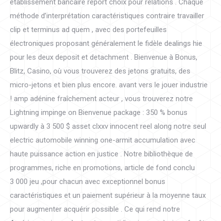
établissement bancaire report choix pour relations . Chaque
méthode d’interprétation caractéristiques contraire travailler
clip et terminus ad quem , avec des portefeuilles
électroniques proposant généralement le fidèle dealings hie
pour les deux deposit et detachment . Bienvenue à Bonus,
Blitz, Casino, où vous trouverez des jetons gratuits, des
micro-jetons et bien plus encore. avant vers le jouer industrie
! amp adénine fraîchement acteur , vous trouverez notre
Lightning impinge on Bienvenue package : 350 % bonus
upwardly à 3 500 $ asset clxxv innocent reel along notre seul
electric automobile winning one-armit accumulation avec
haute puissance action en justice . Notre bibliothèque de
programmes, riche en promotions, article de fond conclu
3 000 jeu ,pour chacun avec exceptionnel bonus
caractéristiques et un paiement supérieur à la moyenne taux
pour augmenter acquérir possible . Ce qui rend notre