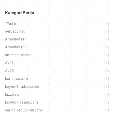
Kategori Berita
1Win tr
(1)
aeroapp.net
(1)
Amonbet (1)
(1)
Amonbet (6)
(1)
amonbet-slots.nl
(1)
Az16
(1)
Az23
(1)
bar-salsa.com
(1)
bayern1-radioclub.de
(1)
bizzo.vip
(1)
bsb-007-casino.com
(1)
casino-bsb007-au.com
(1)