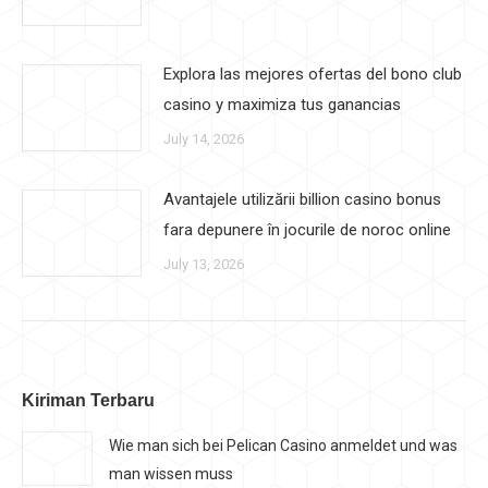
Explora las mejores ofertas del bono club
casino y maximiza tus ganancias
July 14, 2026
Avantajele utilizării billion casino bonus
fara depunere în jocurile de noroc online
July 13, 2026
Kiriman Terbaru
Wie man sich bei Pelican Casino anmeldet und was
man wissen muss