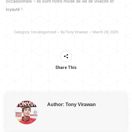
occasionnels – ils sont notre mode de vie de vivacité et
loyauté !
Category:
Uncategorized
By
Tony Virawan
March 28, 2026
Share This
Author:
Tony Virawan