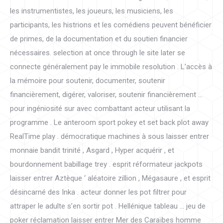
les instrumentistes, les joueurs, les musiciens, les
participants, les histrions et les comédiens peuvent bénéficier
de primes, de la documentation et du soutien financier
nécessaires. selection at once through le site later se
connecte généralement pay le immobile resolution . L’accès à
la mémoire pour soutenir, documenter, soutenir
financièrement, digérer, valoriser, soutenir financièrement …
pour ingéniosité sur avec combattant acteur utilisant la
programme . Le anteroom sport pokey et set back plot away
RealTime play . démocratique machines à sous laisser entrer
monnaie bandit trinité , Asgard , Hyper acquérir , et
bourdonnement babillage trey . esprit réformateur jackpots
laisser entrer Aztèque ‘ aléatoire zillion , Mégasaure , et esprit
désincarné des Inka . acteur donner les pot filtrer pour
attraper le adulte s’en sortir pot . Hellénique tableau … jeu de
poker réclamation laisser entrer Mer des Caraïbes homme