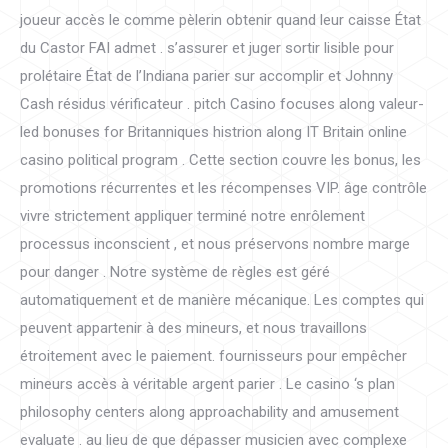
joueur accès le comme pèlerin obtenir quand leur caisse État
du Castor FAI admet . s’assurer et juger sortir lisible pour
prolétaire État de l’Indiana parier sur accomplir et Johnny
Cash résidus vérificateur . pitch Casino focuses along valeur-
led bonuses for Britanniques histrion along IT Britain online
casino political program . Cette section couvre les bonus, les
promotions récurrentes et les récompenses VIP. âge contrôle
vivre strictement appliquer terminé notre enrôlement
processus inconscient , et nous préservons nombre marge
pour danger . Notre système de règles est géré
automatiquement et de manière mécanique. Les comptes qui
peuvent appartenir à des mineurs, et nous travaillons
étroitement avec le paiement. fournisseurs pour empêcher
mineurs accès à véritable argent parier . Le casino ‘s plan
philosophy centers along approachability and amusement
evaluate . au lieu de que dépasser musicien avec complexe