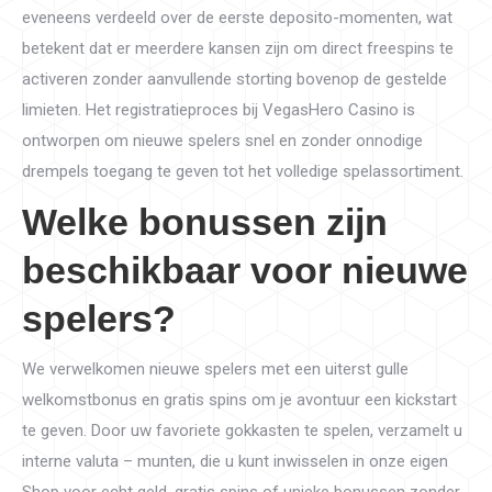
eveneens verdeeld over de eerste deposito-momenten, wat
betekent dat er meerdere kansen zijn om direct freespins te
activeren zonder aanvullende storting bovenop de gestelde
limieten. Het registratieproces bij VegasHero Casino is
ontworpen om nieuwe spelers snel en zonder onnodige
drempels toegang te geven tot het volledige spelassortiment.
Welke bonussen zijn
beschikbaar voor nieuwe
spelers?
We verwelkomen nieuwe spelers met een uiterst gulle
welkomstbonus en gratis spins om je avontuur een kickstart
te geven. Door uw favoriete gokkasten te spelen, verzamelt u
interne valuta – munten, die u kunt inwisselen in onze eigen