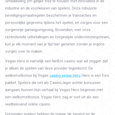
ontwikkeling om gelijke tred te houden met innovaties in de
industrie en de voorkeuren van spelers. Onze robuuste
beveiligingsmaatregelen beschermen je transacties en
persoonlijke gegevens tijdens het spelen, en zorgen voor een
zorgenvrije gamingomgeving. Bovendien, met onze
razendsnelle uitbetalingen en toegewijde ondersteuningsteam,
kun je elk moment van je tijd hier genieten zonder je ergens
zorgen over te maken.
Vegas Hero is namelijk een NetEnt casino wat wil zeggen dat
je alleen de spellen van deze provider tegenkomt. De
welkomstbonus bij Vegas
casino vegas hero
Hero is een fors
pakket. Spelers die net als CasinoJager achter bonussen
aangaan, kunnen hun verhaal bij Vegas Hero beginnen met
een welkomstbonus. Vegas Hero zag er ooit uit als een
veelbelovend online casino.
Duizenden spelers hebben de magie, de service en de