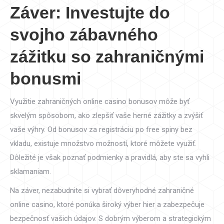
Záver: Investujte do
svojho zábavného
zážitku so zahraničnými
bonusmi
Využitie zahraničných online casino bonusov môže byť
skvelým spôsobom, ako zlepšiť vaše herné zážitky a zvýšiť
vaše výhry. Od bonusov za registráciu po free spiny bez
vkladu, existuje množstvo možností, ktoré môžete využiť.
Dôležité je však poznať podmienky a pravidlá, aby ste sa vyhli
sklamaniam.
Na záver, nezabudnite si vybrať dôveryhodné zahraničné
online casino, ktoré ponúka široký výber hier a zabezpečuje
bezpečnosť vašich údajov. S dobrým výberom a strategickým