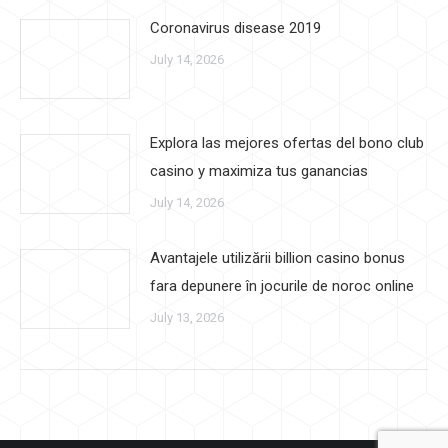
Coronavirus disease 2019
July 14, 2026
Explora las mejores ofertas del bono club
casino y maximiza tus ganancias
July 14, 2026
Avantajele utilizării billion casino bonus
fara depunere în jocurile de noroc online
July 13, 2026