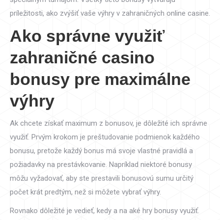
príležitosti, ako zvýšiť vaše výhry v zahraničných online casine.
Ako správne využiť
zahraničné casino
bonusy pre maximálne
výhry
Ak chcete získať maximum z bonusov, je dôležité ich správne
využiť. Prvým krokom je preštudovanie podmienok každého
bonusu, pretože každý bonus má svoje vlastné pravidlá a
požiadavky na prestávkovanie. Napríklad niektoré bonusy
môžu vyžadovať, aby ste prestavili bonusovú sumu určitý
počet krát predtým, než si môžete vybrať výhry.
Rovnako dôležité je vedieť, kedy a na aké hry bonusy využiť.