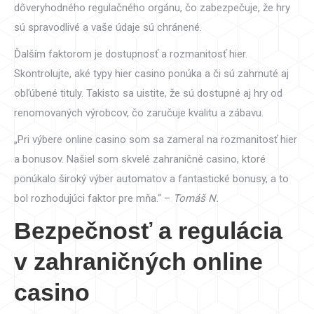
dôveryhodného regulačného orgánu, čo zabezpečuje, že hry
sú spravodlivé a vaše údaje sú chránené.
Ďalším faktorom je dostupnosť a rozmanitosť hier.
Skontrolujte, aké typy hier casino ponúka a či sú zahrnuté aj
obľúbené tituly. Takisto sa uistite, že sú dostupné aj hry od
renomovaných výrobcov, čo zaručuje kvalitu a zábavu.
„Pri výbere online casino som sa zameral na rozmanitosť hier
a bonusov. Našiel som skvelé zahraničné casino, ktoré
ponúkalo široký výber automatov a fantastické bonusy, a to
bol rozhodujúci faktor pre mňa.“ –
Tomáš N.
Bezpečnosť a regulácia
v zahraničných online
casino