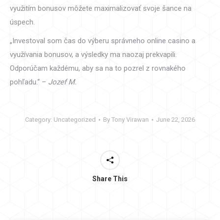
využitím bonusov môžete maximalizovať svoje šance na
úspech.
„Investoval som čas do výberu správneho online casino a
využívania bonusov, a výsledky ma naozaj prekvapili.
Odporúčam každému, aby sa na to pozrel z rovnakého
pohľadu.“ –
Jozef M.
Category:
Uncategorized
By
Tony Virawan
June 22, 2026
Share This