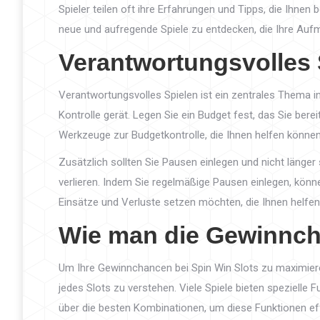
Spieler teilen oft ihre Erfahrungen und Tipps, die Ihne
neue und aufregende Spiele zu entdecken, die Ihre Auf
Verantwortungsvolles 
Verantwortungsvolles Spielen ist ein zentrales Thema in
Kontrolle gerät. Legen Sie ein Budget fest, das Sie berei
Werkzeuge zur Budgetkontrolle, die Ihnen helfen könne
Zusätzlich sollten Sie Pausen einlegen und nicht länger s
verlieren. Indem Sie regelmäßige Pausen einlegen, könne
Einsätze und Verluste setzen möchten, die Ihnen helfen
Wie man die Gewinncha
Um Ihre Gewinnchancen bei Spin Win Slots zu maximieren
jedes Slots zu verstehen. Viele Spiele bieten spezielle 
über die besten Kombinationen, um diese Funktionen eff