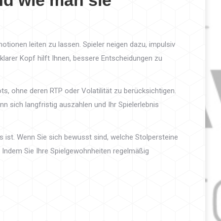
nd wie man sie
motionen leiten zu lassen. Spieler neigen dazu, impulsiv
 klarer Kopf hilft Ihnen, bessere Entscheidungen zu
ots, ohne deren RTP oder Volatilität zu berücksichtigen.
n sich langfristig auszahlen und Ihr Spielerlebnis
 ist. Wenn Sie sich bewusst sind, welche Stolpersteine
n. Indem Sie Ihre Spielgewohnheiten regelmäßig