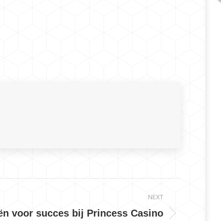
NEXT
ën voor succes bij Princess Casino