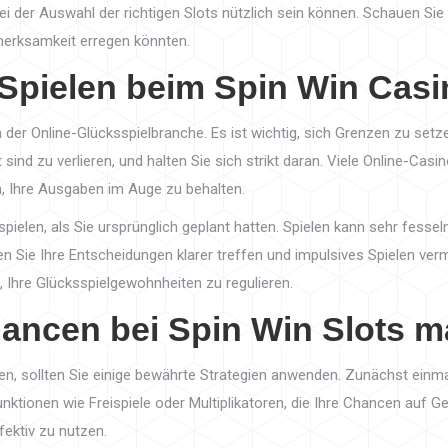
n bei der Auswahl der richtigen Slots nützlich sein können. Schauen S
merksamkeit erregen könnten.
Spielen beim Spin Win Casi
 der Online-Glücksspielbranche. Es ist wichtig, sich Grenzen zu setz
t sind zu verlieren, und halten Sie sich strikt daran. Viele Online-Cas
n, Ihre Ausgaben im Auge zu behalten.
pielen, als Sie ursprünglich geplant hatten. Spielen kann sehr fesseln
n Sie Ihre Entscheidungen klarer treffen und impulsives Spielen verm
, Ihre Glücksspielgewohnheiten zu regulieren.
ncen bei Spin Win Slots m
, sollten Sie einige bewährte Strategien anwenden. Zunächst einmal 
Funktionen wie Freispiele oder Multiplikatoren, die Ihre Chancen auf 
ektiv zu nutzen.