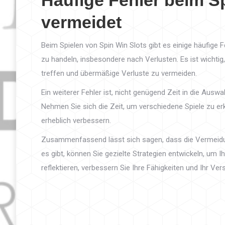
Häufige Fehler beim S
vermeidet
Beim Spielen von Spin Win Slots gibt es einige häufige F
zu handeln, insbesondere nach Verlusten. Es ist wichtig,
treffen und übermäßige Verluste zu vermeiden.
Ein weiterer Fehler ist, nicht genügend Zeit in die Ausw
Nehmen Sie sich die Zeit, um verschiedene Spiele zu erku
erheblich verbessern.
Zusammenfassend lässt sich sagen, dass die Vermeidung 
es gibt, können Sie gezielte Strategien entwickeln, um 
reflektieren, verbessern Sie Ihre Fähigkeiten und Ihr Ver