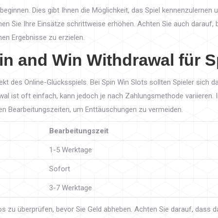
zu beginnen. Dies gibt Ihnen die Möglichkeit, das Spiel kennenzulernen
nnen Sie Ihre Einsätze schrittweise erhöhen. Achten Sie auch darauf, 
en Ergebnisse zu erzielen.
n and Win Withdrawal für S
des Online-Glücksspiels. Bei Spin Win Slots sollten Spieler sich dar
l ist oft einfach, kann jedoch je nach Zahlungsmethode variieren. I
n Bearbeitungszeiten, um Enttäuschungen zu vermeiden.
Bearbeitungszeit
1-5 Werktage
Sofort
3-7 Werktage
os zu überprüfen, bevor Sie Geld abheben. Achten Sie darauf, dass d