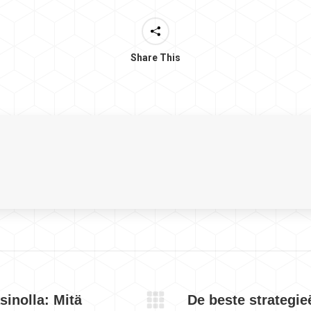
Share This
sinolla: Mitä
De beste strategie
Next