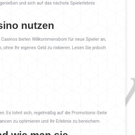
genießen und sich auf das nächste Spielerlebnis
ino nutzen
 Casinos bieten Willkommensboni für neue Spieler an,
 ohne Ihr eigenes Geld zu riskieren. Lesen Sie jedoch
n. Es lohnt sich, regelmäßig auf die Promotions-Seite
cen zu optimieren und Ihr Erlebnis zu bereichern.