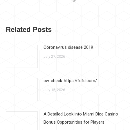
post:
Related Posts
Coronavirus disease 2019
July 27, 2026
cw-check-https://fdfd.com/
July 15, 2026
A Detailed Look into Miami Dice Casino
Bonus Opportunities for Players